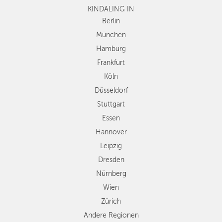
ESSEN
KINDALING IN
Köln
Düsseldorf
Berlin
HANNOVER
Stuttgart
München
LEIPZIG
Essen
Hamburg
Hannover
DRESDEN
Frankfurt
Leipzig
Köln
Dresden
NÜRNBERG
Düsseldorf
Nürnberg
WIEN
Wien
Stuttgart
Zürich
Essen
ZÜRICH
Andere
Hannover
Regionen
Leipzig
Dresden
Nürnberg
Wien
Zürich
Andere Regionen