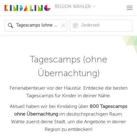
REGION WÄHLEN
BERLIN
MÜNCHEN
HAMBURG
FRANKFURT
KÖLN
DÜSSELDORF
STUTTGART
ESSEN
Tagescamps (ohne
HANNOVER
LEIPZIG
Übernachtung)
DRESDEN
NÜRNBERG
WIEN
Ferienabenteuer vor der Haustür. Entdecke die besten
ZÜRICH
Tagescamps für Kinder in deiner Nähe.
ANDERE
REGIONEN
Aktuell haben wir bei Kindaling über
800 Tagescamps
ohne Übernachtung
im deutschsprachigen Raum.
Wähle zuerst deine Stadt, um die Angebote in deiner
Region zu entdecken!