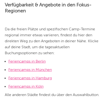
auf deinem Standort
Verfügbarkeit & Angebote in den Fokus-
Hier findest du vor
allem Online-
Regionen
Angebote und
Angebote außerhalb
unserer Städte.
BERLIN
Da die freien Plätze und spezifischen Camp-Termine
regional immer etwas variieren, findest du hier den
MÜNCHEN
direkten Weg zu den Angeboten in deiner Nähe. Klicke
HAMBURG
auf deine Stadt, um die tagesaktuellen
Buchungsoptionen zu sehen:
FRANKFURT
Feriencamps in Berlin
KÖLN
Feriencamps in München
DÜSSELDORF
Feriencamps in Hamburg
STUTTGART
Feriencamps in Köln
ESSEN
Alle anderen Städte findest du über den Auswahlbutton.
HANNOVER