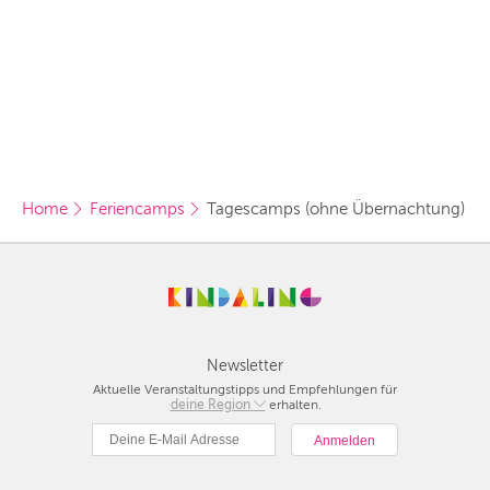
ANDERE
REGIONEN
Vorschlag basierend
auf deinem Standort
Hier findest du vor
allem Online-
Angebote und
Angebote außerhalb
unserer Städte.
BERLIN
Home
Feriencamps
Tagescamps (ohne Übernachtung)
MÜNCHEN
HAMBURG
FRANKFURT
KÖLN
Newsletter
Aktuelle Veranstaltungstipps und Empfehlungen für
deine Region
Berlin
erhalten.
DÜSSELDORF
München
STUTTGART
Hamburg
Frankfurt