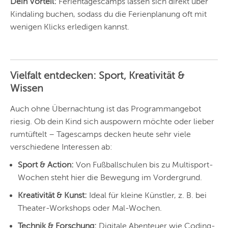
Dein Vorteil:
Ferientagescamps lassen sich direkt über
Kindaling buchen, sodass du die Ferienplanung oft mit
STUTTGART
wenigen Klicks erledigen kannst.
ESSEN
HANNOVER
Vielfalt entdecken: Sport, Kreativität &
LEIPZIG
Wissen
DRESDEN
Auch ohne Übernachtung ist das Programmangebot
riesig. Ob dein Kind sich auspowern möchte oder lieber
NÜRNBERG
rumtüftelt – Tagescamps decken heute sehr viele
WIEN
verschiedene Interessen ab:
ZÜRICH
Sport & Action:
Von Fußballschulen bis zu Multisport-
Wochen steht hier die Bewegung im Vordergrund.
Kreativität & Kunst:
Ideal für kleine Künstler, z. B. bei
Theater-Workshops oder Mal-Wochen.
Technik & Forschung:
Digitale Abenteuer wie Coding-