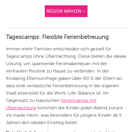
REGION WÄHLEN
ANDERE
REGIONEN
Tagescamps: Flexible Ferienbetreuung
Vorschlag basierend
auf deinem Standort
Hier findest du vor
Immer mehr Familien entscheiden sich gezielt für
allem Online-
Angebote und
Tagescamps ohne Übernachtung. Diese bieten die ideale
Angebote außerhalb
Lösung, um spannende Ferienabenteuer mit der
unserer Städte.
vertrauten Routine zu Hause zu verbinden. In der
BERLIN
Kindaling Elternumfrage gaben über 80 % der Eltern an,
MÜNCHEN
dass eine verlässliche Ferienbetreuung in der eigenen
Stadt essenziell für die Work-Life-Balance ist. Im
HAMBURG
Gegensatz zu klassischen
Feriencamps mit
Übernachtung
kommen die Kinder jeden Abend zurück
FRANKFURT
ins traute Heim, was besonders für jüngere Kinder ab 5
KÖLN
Jahren den idealen Einstieg bietet.
DÜSSELDORF