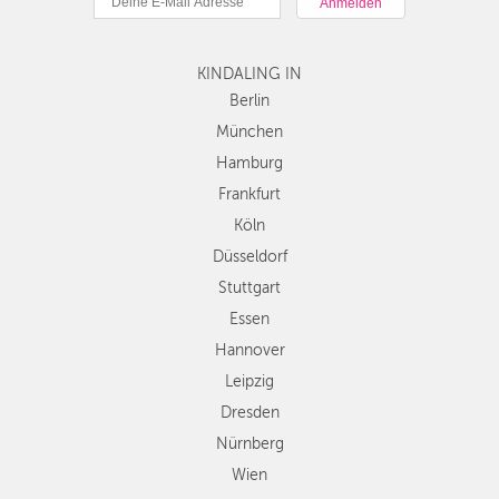
Hamburg
Frankfurt
Köln
KINDALING IN
Düsseldorf
Berlin
Stuttgart
München
Essen
Hamburg
Hannover
Frankfurt
Leipzig
Köln
Dresden
Düsseldorf
Nürnberg
Wien
Stuttgart
Zürich
Essen
Andere
Hannover
Regionen
Leipzig
Dresden
Nürnberg
Wien