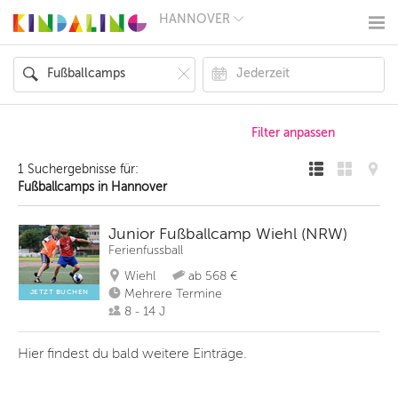
HANNOVER
BERLIN
MÜNCHEN
HAMBURG
FRANKFURT
KÖLN
DÜSSELDORF
STUTTGART
ESSEN
1 Suchergebnisse für:
HANNOVER
Fußballcamps in Hannover
LEIPZIG
DRESDEN
NÜRNBERG
Junior Fußballcamp Wiehl (NRW)
WIEN
Ferienfussball
ZÜRICH
Wiehl
ab 568 €
ANDERE
REGIONEN
Mehrere Termine
JETZT BUCHEN
8 - 14 J
Hier findest du bald weitere Einträge.