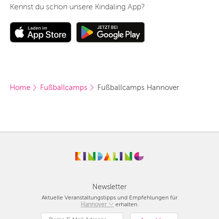
Kennst du schon unsere Kindaling App?
Home
Fußballcamps
Fußballcamps Hannover
Newsletter
Aktuelle Veranstaltungstipps und Empfehlungen für
Berlin
Hannover
erhalten.
München