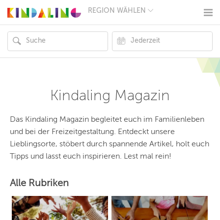
REGION WÄHLEN
BERLIN
MÜNCHEN
HAMBURG
FRANKFURT
KÖLN
DÜSSELDORF
STUTTGART
ESSEN
Kindaling Magazin
HANNOVER
LEIPZIG
DRESDEN
Das Kindaling Magazin begleitet euch im Familienleben
NÜRNBERG
und bei der Freizeitgestaltung. Entdeckt unsere
WIEN
Lieblingsorte, stöbert durch spannende Artikel, holt euch
ZÜRICH
ANDERE
Tipps und lasst euch inspirieren. Lest mal rein!
REGIONEN
Alle Rubriken