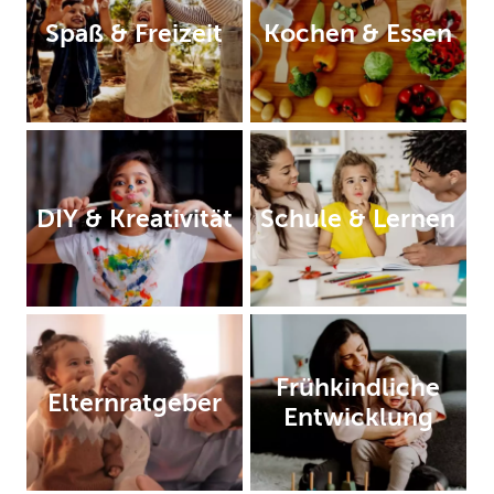
Spaß & Freizeit
Kochen & Essen
DIY & Kreativität
Schule & Lernen
Frühkindliche
Elternratgeber
Entwicklung