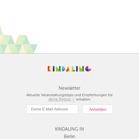
Newsletter
Aktuelle Veranstaltungstipps und Empfehlungen für
deine Region
Berlin
erhalten.
München
Hamburg
Frankfurt
KINDALING IN
Köln
Düsseldorf
Berlin