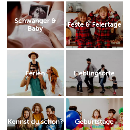
Schwanger &
Feste & Feiertage
Baby
Ferien
Lieblingsorte
Kennst du schon?
Geburtstage