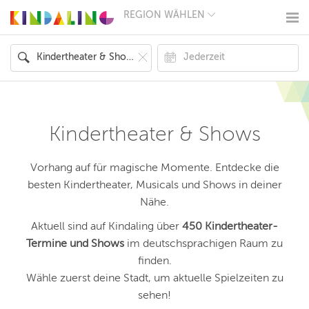
REGION WÄHLEN
BERLIN
MÜNCHEN
HAMBURG
FRANKFURT
KÖLN
DÜSSELDORF
STUTTGART
ESSEN
Kindertheater & Shows
HANNOVER
LEIPZIG
DRESDEN
Vorhang auf für magische Momente. Entdecke die
NÜRNBERG
besten Kindertheater, Musicals und Shows in deiner
WIEN
Nähe.
ZÜRICH
ANDERE
Aktuell sind auf Kindaling über
450 Kindertheater-
REGIONEN
Termine und Shows
im deutschsprachigen Raum zu
finden.
Wähle zuerst deine Stadt, um aktuelle Spielzeiten zu
sehen!