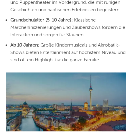
DÜSSELDORF
und Puppentheater im Vordergrund, die mit ruhigen
Geschichten und haptischen Erlebnissen begeistern.
STUTTGART
Grundschulalter (5-10 Jahre):
Klassische
ESSEN
Märcheninszenierungen und Zaubershows fordern die
Interaktion und sorgen für Staunen.
HANNOVER
Ab 10 Jahren:
Große Kindermusicals und Akrobatik-
LEIPZIG
Shows bieten Entertainment auf höchstem Niveau und
sind oft ein Highlight für die ganze Familie.
DRESDEN
NÜRNBERG
WIEN
ZÜRICH