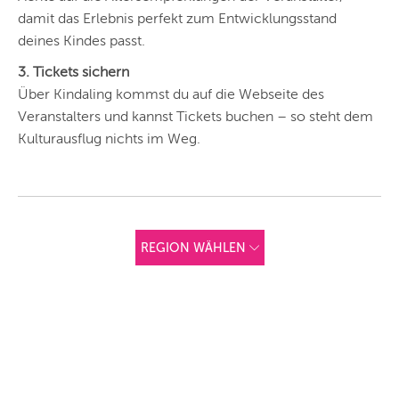
damit das Erlebnis perfekt zum Entwicklungsstand
deines Kindes passt.
3. Tickets sichern
Über Kindaling kommst du auf die Webseite des
Veranstalters und kannst Tickets buchen – so steht dem
Kulturausflug nichts im Weg.
REGION WÄHLEN
ANDERE
REGIONEN
Vorschlag basierend
auf deinem Standort
Hier findest du vor
allem Online-
Angebote und
Angebote außerhalb