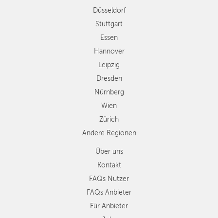
Dresden
Düsseldorf
Nürnberg
NÜRNBERG
Wien
Stuttgart
WIEN
Zürich
Essen
Andere
Hannover
ZÜRICH
Regionen
Leipzig
Dresden
Nürnberg
Wien
Zürich
Andere Regionen
Über uns
Kontakt
FAQs Nutzer
FAQs Anbieter
Für Anbieter