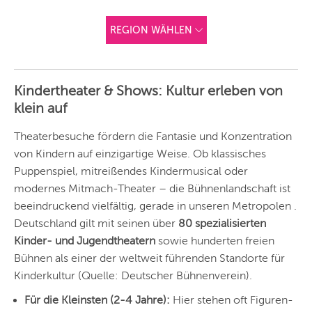
REGION WÄHLEN
ANDERE
REGIONEN
Kindertheater & Shows: Kultur erleben von
Vorschlag basierend
klein auf
auf deinem Standort
Hier findest du vor
allem Online-
Angebote und
Theaterbesuche fördern die Fantasie und Konzentration
Angebote außerhalb
von Kindern auf einzigartige Weise. Ob klassisches
unserer Städte.
Puppenspiel, mitreißendes Kindermusical oder
BERLIN
modernes Mitmach-Theater – die Bühnenlandschaft ist
MÜNCHEN
beeindruckend vielfältig, gerade in unseren Metropolen .
Deutschland gilt mit seinen über
80 spezialisierten
HAMBURG
Kinder- und Jugendtheatern
sowie hunderten freien
Bühnen als einer der weltweit führenden Standorte für
FRANKFURT
Kinderkultur (Quelle: Deutscher Bühnenverein).
KÖLN
Für die Kleinsten (2-4 Jahre):
Hier stehen oft Figuren-