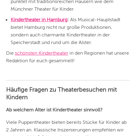
KÖLN
punktet mit traditionsreichen Häusern wie dem
Münchner Theater für Kinder.
DÜSSELDORF
Kindertheater in Hamburg
:
Als Musical-Hauptstadt
STUTTGART
bietet Hamburg nicht nur große Produktionen,
sondern auch charmante Kindertheater in der
ESSEN
Speicherstadt und rund um die Alster.
HANNOVER
Die
schönsten Kindertheater
in den Regionen hat unsere
Redaktion für euch gesammelt!
LEIPZIG
DRESDEN
NÜRNBERG
Häufige Fragen zu Theaterbesuchen mit
Kindern
WIEN
Ab welchem Alter ist Kindertheater sinnvoll?
ZÜRICH
Viele Puppentheater bieten bereits Stücke für Kinder ab
2 Jahren an. Klassische Inszenierungen empfehlen wir