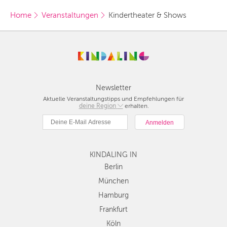
unserer Städte.
Home
Veranstaltungen
Kindertheater & Shows
BERLIN
MÜNCHEN
HAMBURG
FRANKFURT
Newsletter
Aktuelle Veranstaltungstipps und Empfehlungen für
KÖLN
deine Region
Berlin
erhalten.
München
DÜSSELDORF
Hamburg
STUTTGART
Frankfurt
KINDALING IN
Köln
ESSEN
Düsseldorf
Berlin
Stuttgart
München
HANNOVER
Essen
Hamburg
LEIPZIG
Hannover
Frankfurt
Leipzig
DRESDEN
Köln