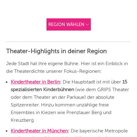
REGION WÄHLEN
ANDERE
REGIONEN
Theater-Highlights in deiner Region
Vorschlag basierend
auf deinem Standort
Hier findest du vor
Jede Stadt hat ihre eigene Bühne. Hier ist ein Einblick in
allem Online-
Angebote und
die Theaterdichte unserer Fokus-Regionen:
Angebote außerhalb
unserer Städte.
Kindertheater in Berlin
:
Die Hauptstadt ist mit über
15
BERLIN
spezialisierten Kinderbühnen
(wie dem GRIPS Theater
oder dem Theater an der Parkaue) der absolute
MÜNCHEN
Spitzenreiter. Hinzu kommen unzählige freie
Ensembles in Kiezen wie Prenzlauer Berg und
HAMBURG
Kreuzberg.
FRANKFURT
Kindertheater in München
:
Die bayerische Metropole