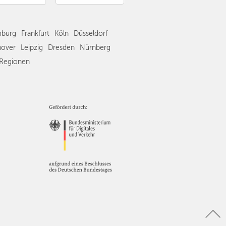
Frankfurt
Köln
burg
Frankfurt
Köln
Düsseldorf
Düsseldorf
Stuttgart
over
Leipzig
Dresden
Nürnberg
Essen
Regionen
Hannover
Leipzig
Dresden
Nürnberg
Wien
Zürich
Andere
Regionen