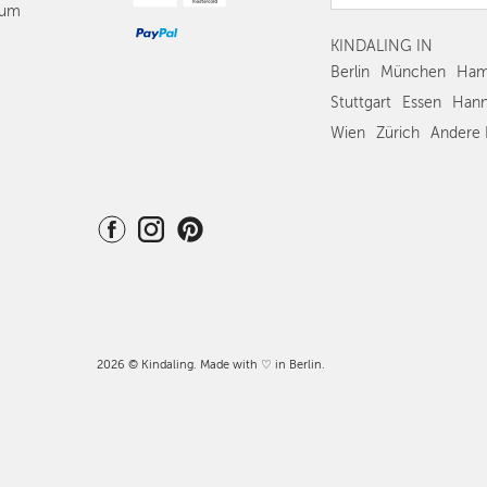
sum
DRESDEN
KINDALING IN
NÜRNBERG
Berlin
München
Ham
Stuttgart
Essen
Hann
WIEN
Wien
Zürich
Andere 
ZÜRICH
2026 © Kindaling. Made with ♡ in Berlin.