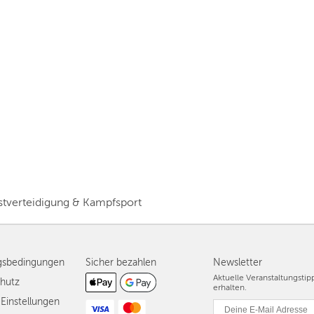
Vorschlag basierend auf deinem Standort
Hier findest du vor allem Online-Angebote und
Angebote außerhalb unserer Städte.
BERLIN
MÜNCHEN
HAMBURG
FRANKFURT
KÖLN
DÜSSELDORF
stverteidigung & Kampfsport
STUTTGART
ESSEN
gsbedingungen
Sicher bezahlen
Newsletter
HANNOVER
Aktuelle Veranstaltungsti
hutz
erhalten.
Einstellungen
LEIPZIG