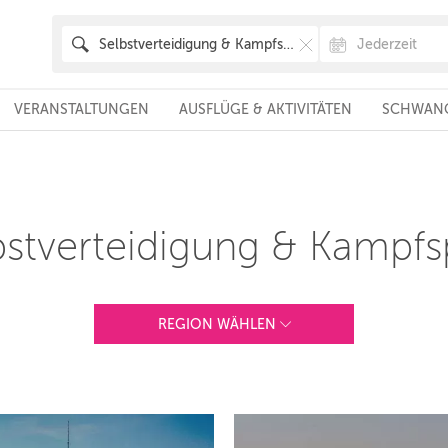
VERANSTALTUNGEN
AUSFLÜGE & AKTIVITÄTEN
SCHWANG
bstverteidigung & Kampfs
REGION WÄHLEN
ANDERE REGIONEN
Vorschlag basierend auf deinem Standort
Hier findest du vor allem Online-Angebote und
Angebote außerhalb unserer Städte.
BERLIN