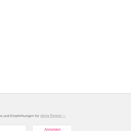
pps und Empfehlungen für
Berlin
deine Region
München
Hamburg