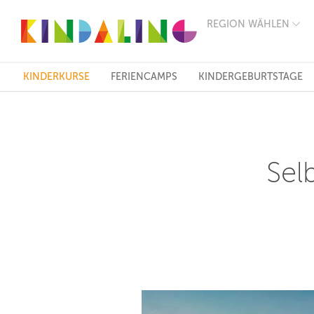
REGION WÄHLEN
BERLIN
MÜNCHEN
HAMBURG
FRANKFURT
KINDERKURSE
FERIENCAMPS
KINDERGEBURTSTAGE
KÖLN
DÜSSELDORF
STUTTGART
ESSEN
HANNOVER
LEIPZIG
Sel
DRESDEN
NÜRNBERG
WIEN
ZÜRICH
ANDERE
REGIONEN