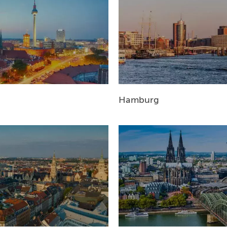
MÜNCHEN
HAMBURG
FRANKFURT
KÖLN
Hamburg
DÜSSELDORF
STUTTGART
ESSEN
HANNOVER
LEIPZIG
DRESDEN
NÜRNBERG