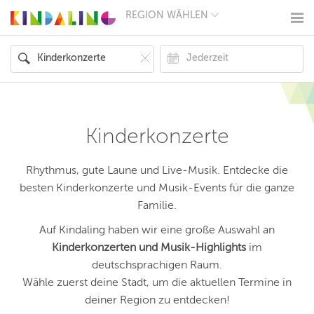
REGION WÄHLEN
BERLIN
MÜNCHEN
HAMBURG
FRANKFURT
KÖLN
DÜSSELDORF
STUTTGART
ESSEN
Kinderkonzerte
HANNOVER
LEIPZIG
DRESDEN
Rhythmus, gute Laune und Live-Musik. Entdecke die
NÜRNBERG
besten Kinderkonzerte und Musik-Events für die ganze
WIEN
Familie.
ZÜRICH
ANDERE
Auf Kindaling haben wir eine große Auswahl an
REGIONEN
Kinderkonzerten und Musik-Highlights
im
deutschsprachigen Raum.
Wähle zuerst deine Stadt, um die aktuellen Termine in
deiner Region zu entdecken!