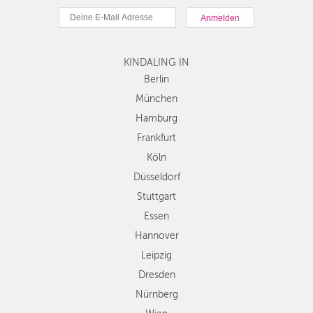
München
STUTTGART
Hamburg
Frankfurt
ESSEN
KINDALING IN
Köln
Düsseldorf
Berlin
HANNOVER
Stuttgart
München
LEIPZIG
Essen
Hamburg
Hannover
DRESDEN
Frankfurt
Leipzig
Köln
Dresden
NÜRNBERG
Düsseldorf
Nürnberg
WIEN
Wien
Stuttgart
Zürich
Essen
ZÜRICH
Andere
Hannover
Regionen
Leipzig
Dresden
Nürnberg