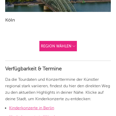
Köln
REGION WÄHLEN
ANDERE
REGIONEN
Verfügbarkeit & Termine
Vorschlag basierend
auf deinem Standort
Hier findest du vor
Da die Tourdaten und Konzerttermine der Künstler
allem Online-
Angebote und
regional stark variieren, findest du hier den direkten Weg
Angebote außerhalb
zu den aktuellen Highlights in deiner Nähe. Klicke auf
unserer Städte.
deine Stadt, um Kinderkonzerte zu entdecken:
BERLIN
Kinderkonzerte in Berlin
MÜNCHEN