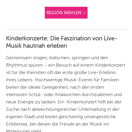
REGION WÄHLEN
ANDERE
REGIONEN
Kinderkonzerte: Die Faszination von Live-
Vorschlag basierend
Musik hautnah erleben
auf deinem Standort
Hier findest du vor
allem Online-
Angebote und
Gemeinsam singen, klatschen, springen und den
Angebote außerhalb
Rhythmus spüren – ein Besuch auf einem Kinderkonzert
unserer Städte.
ist für die Kleinsten oft das erste große Live-Erlebnis
BERLIN
ihres Lebens. Hochwertige Musik-Events für Familien
MÜNCHEN
bieten die ideale Gelegenheit, nach den ersten
intensiven Schul- oder Kitawochen durchzuatmen und
HAMBURG
neue Energie zu tanken. Ein Kinderkonzert hilft bei der
Suche nach abwechslungsreicher Unterhaltung in der
FRANKFURT
eigenen Stadt und bietet gleichzeitig unvergessliche
KÖLN
Erlebnisse, bei denen die Freude an der Musik im
Mittelpunkt steht.