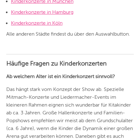
Kinderkonzerte in München
HAMBURG
Kinderkonzerte in Hamburg
FRANKFURT
Kinderkonzerte in Köln
KÖLN
Alle anderen Städte findest du über den Auswahlbutton.
DÜSSELDORF
STUTTGART
Häufige Fragen zu Kinderkonzerten
ESSEN
Ab welchem Alter ist ein Kinderkonzert sinnvoll?
HANNOVER
Das hängt stark vom Konzept der Show ab. Spezielle
LEIPZIG
Mitmach-Konzerte und Liedermacher-Events im
kleineren Rahmen eignen sich wunderbar für Kitakinder
DRESDEN
ab ca. 3 Jahren. Große Hallenkonzerte und Familien-
NÜRNBERG
Popshows empfehlen wir meist ab dem Grundschulalter
(ca. 6 Jahre), wenn die Kinder die Dynamik einer großen
WIEN
Arena gut verarbeiten können. Daneben gibt es auch