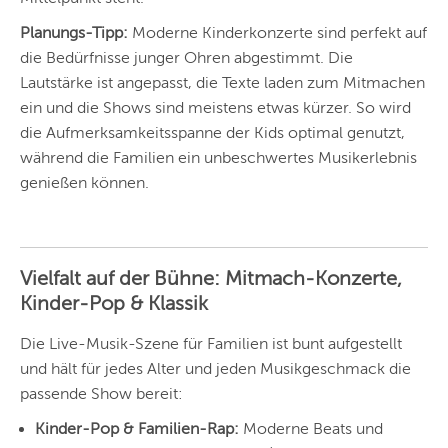
DÜSSELDORF
Planungs-Tipp:
Moderne Kinderkonzerte sind perfekt auf
STUTTGART
die Bedürfnisse junger Ohren abgestimmt. Die
Lautstärke ist angepasst, die Texte laden zum Mitmachen
ESSEN
ein und die Shows sind meistens etwas kürzer. So wird
HANNOVER
die Aufmerksamkeitsspanne der Kids optimal genutzt,
während die Familien ein unbeschwertes Musikerlebnis
LEIPZIG
genießen können.
DRESDEN
NÜRNBERG
Vielfalt auf der Bühne: Mitmach-Konzerte,
WIEN
Kinder-Pop & Klassik
ZÜRICH
Die Live-Musik-Szene für Familien ist bunt aufgestellt
und hält für jedes Alter und jeden Musikgeschmack die
passende Show bereit:
Kinder-Pop & Familien-Rap:
Moderne Beats und