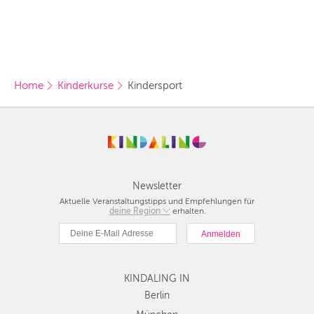
Vorschlag basierend
auf deinem Standort
Hier findest du vor
allem Online-
Angebote und
Angebote außerhalb
unserer Städte.
Home
Kinderkurse
Kindersport
BERLIN
MÜNCHEN
HAMBURG
FRANKFURT
Newsletter
Aktuelle Veranstaltungstipps und Empfehlungen für
KÖLN
deine Region
Berlin
erhalten.
München
DÜSSELDORF
Hamburg
STUTTGART
Frankfurt
KINDALING IN
Köln
ESSEN
Düsseldorf
Berlin
Stuttgart