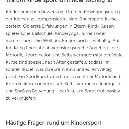
Warum Kindersport für Kinder wichtig ist
Vorschlag basierend
auf deinem Standort
Hier findest du vor
Kinder brauchen Bewegung! Um den Bewegungsdrang
allem Online-
Angebote und
der Kleinen zu kompensieren, sind Kindersport-Kurse
Angebote außerhalb
perfekt! Ob erste Erfahrungen in Eltern‑Kind‑Kursen,
unserer Städte.
spielerische Ballschule, Kinderyoga, Turnen oder
BERLIN
Vereinssport: Die Welt des Kindersport ist vielfältig. Auf
MÜNCHEN
Kindaling findet ihr abwechslungsreiche Angebote, die
Motorik, Koordination und Selbstvertrauen stärken. Viele
HAMBURG
Kurse sind speziell nach Alter gestaffelt, sodass ihr
schnell findet, was zu eurem Kind und eurem Alltag
FRANKFURT
passt. Ein Sportkurs fördert meist nicht nur Motorik und
KÖLN
Koordination, sondern auch Selbstvertrauen, Teamgeist
und Spaß an Bewegung – perfekt, um Sport früh positiv
DÜSSELDORF
zu verknüpfen.
STUTTGART
ESSEN
Häufige Fragen rund um Kindersport
HANNOVER