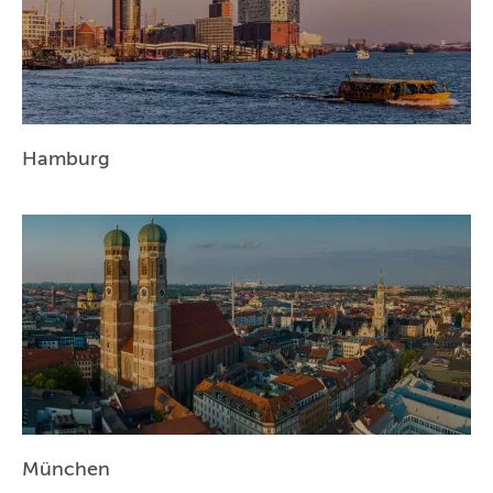
HANNOVER
LEIPZIG
DRESDEN
Hamburg
NÜRNBERG
WIEN
ZÜRICH
München