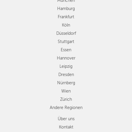
München
HANNOVER
Essen
Hamburg
LEIPZIG
Hannover
Frankfurt
Leipzig
DRESDEN
Köln
Dresden
Düsseldorf
Nürnberg
NÜRNBERG
Wien
Stuttgart
WIEN
Zürich
Essen
Andere
Hannover
ZÜRICH
Regionen
Leipzig
Dresden
Nürnberg
Wien
Zürich
Andere Regionen
Über uns
Kontakt