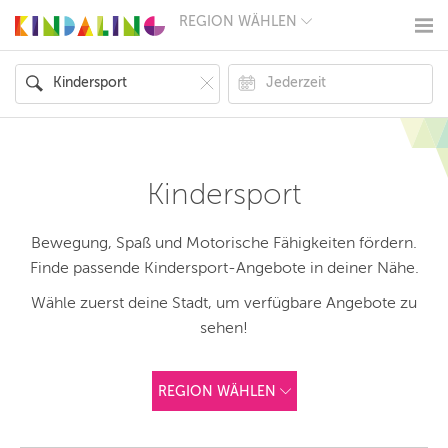
REGION WÄHLEN
BERLIN
MÜNCHEN
HAMBURG
FRANKFURT
KÖLN
DÜSSELDORF
STUTTGART
ESSEN
Kindersport
HANNOVER
LEIPZIG
DRESDEN
Bewegung, Spaß und Motorische Fähigkeiten fördern.
NÜRNBERG
Finde passende Kindersport-Angebote in deiner Nähe.
WIEN
ZÜRICH
Wähle zuerst deine Stadt, um verfügbare Angebote zu
ANDERE
sehen!
REGIONEN
REGION WÄHLEN
ANDERE