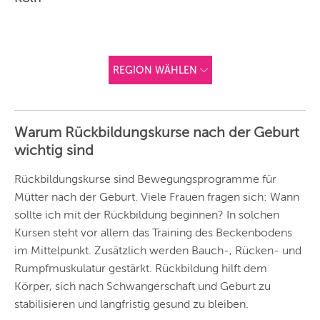
REGION WÄHLEN
ANDERE
REGIONEN
Warum Rückbildungskurse nach der Geburt
Vorschlag basierend
wichtig sind
auf deinem Standort
Hier findest du vor
allem Online-
Angebote und
Rückbildungskurse sind Bewegungsprogramme für
Angebote außerhalb
Mütter nach der Geburt. Viele Frauen fragen sich: Wann
unserer Städte.
sollte ich mit der Rückbildung beginnen? In solchen
BERLIN
Kursen steht vor allem das Training des Beckenbodens
MÜNCHEN
im Mittelpunkt. Zusätzlich werden Bauch-, Rücken- und
Rumpfmuskulatur gestärkt. Rückbildung hilft dem
HAMBURG
Körper, sich nach Schwangerschaft und Geburt zu
stabilisieren und langfristig gesund zu bleiben.
FRANKFURT