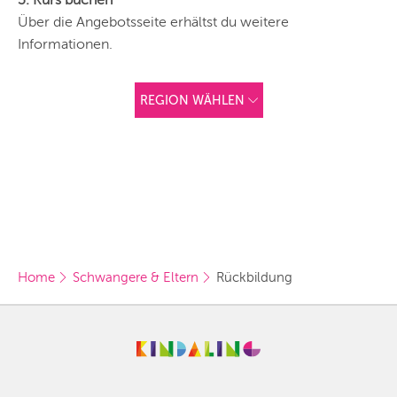
Über die Angebotsseite erhältst du weitere
Informationen.
REGION WÄHLEN
ANDERE
REGIONEN
Vorschlag basierend
auf deinem Standort
Hier findest du vor
allem Online-
Angebote und
Angebote außerhalb
unserer Städte.
Home
Schwangere & Eltern
Rückbildung
BERLIN
MÜNCHEN
HAMBURG
FRANKFURT