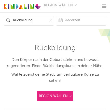
REGION WÄHLEN
BERLIN
MÜNCHEN
HAMBURG
FRANKFURT
KÖLN
DÜSSELDORF
STUTTGART
ESSEN
Rückbildung
HANNOVER
LEIPZIG
DRESDEN
Den Körper nach der Geburt stärken und bewusst
NÜRNBERG
regenerieren. Finde Rückbildungskurse in deiner Nähe.
WIEN
ZÜRICH
Wähle zuerst deine Stadt, um verfügbare Kurse zu
ANDERE
sehen!
REGIONEN
REGION WÄHLEN
ANDERE