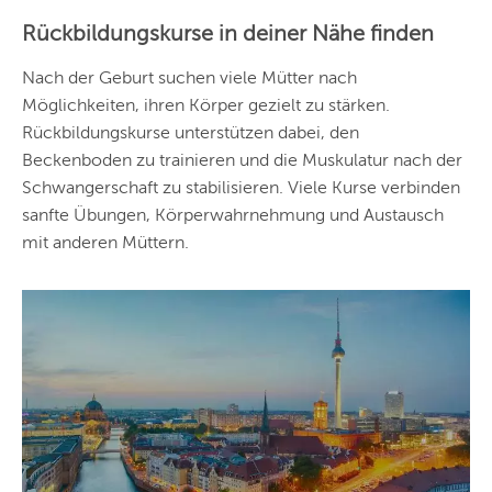
REGIONEN
Rückbildungskurse in deiner Nähe finden
Vorschlag basierend
auf deinem Standort
Hier findest du vor
Nach der Geburt suchen viele Mütter nach
allem Online-
Angebote und
Möglichkeiten, ihren Körper gezielt zu stärken.
Angebote außerhalb
Rückbildungskurse unterstützen dabei, den
unserer Städte.
Beckenboden zu trainieren und die Muskulatur nach der
BERLIN
Schwangerschaft zu stabilisieren. Viele Kurse verbinden
MÜNCHEN
sanfte Übungen, Körperwahrnehmung und Austausch
mit anderen Müttern.
HAMBURG
FRANKFURT
KÖLN
DÜSSELDORF
STUTTGART
ESSEN