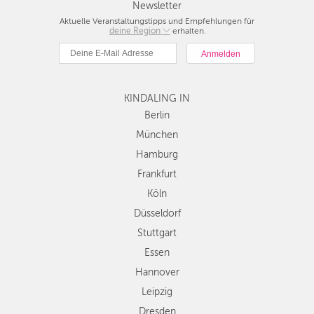
Newsletter
Aktuelle Veranstaltungstipps und Empfehlungen für
KÖLN
deine Region
Berlin
erhalten.
München
DÜSSELDORF
Hamburg
STUTTGART
Frankfurt
KINDALING IN
Köln
ESSEN
Düsseldorf
Berlin
Stuttgart
München
HANNOVER
Essen
Hamburg
LEIPZIG
Hannover
Frankfurt
Leipzig
DRESDEN
Köln
Dresden
Düsseldorf
Nürnberg
NÜRNBERG
Wien
Stuttgart
WIEN
Zürich
Essen
Andere
Hannover
ZÜRICH
Regionen
Leipzig
Dresden