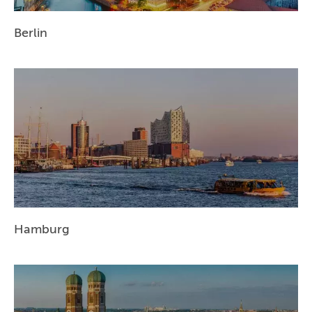
HANNOVER
Berlin
LEIPZIG
DRESDEN
NÜRNBERG
WIEN
ZÜRICH
Hamburg