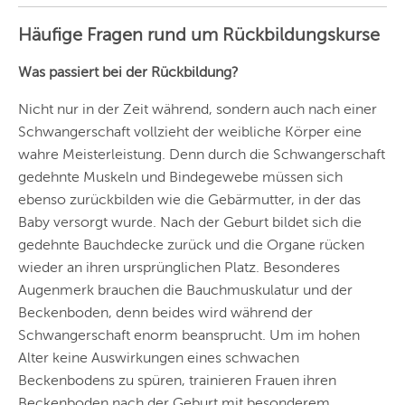
KÖLN
Häufige Fragen rund um Rückbildungskurse
DÜSSELDORF
Was passiert bei der Rückbildung?
STUTTGART
Nicht nur in der Zeit während, sondern auch nach einer
ESSEN
Schwangerschaft vollzieht der weibliche Körper eine
wahre Meisterleistung. Denn durch die Schwangerschaft
HANNOVER
gedehnte Muskeln und Bindegewebe müssen sich
LEIPZIG
ebenso zurückbilden wie die Gebärmutter, in der das
Baby versorgt wurde. Nach der Geburt bildet sich die
DRESDEN
gedehnte Bauchdecke zurück und die Organe rücken
wieder an ihren ursprünglichen Platz. Besonderes
NÜRNBERG
Augenmerk brauchen die Bauchmuskulatur und der
WIEN
Beckenboden, denn beides wird während der
Schwangerschaft enorm beansprucht. Um im hohen
ZÜRICH
Alter keine Auswirkungen eines schwachen
Beckenbodens zu spüren, trainieren Frauen ihren
Beckenboden nach der Geburt mit besonderem