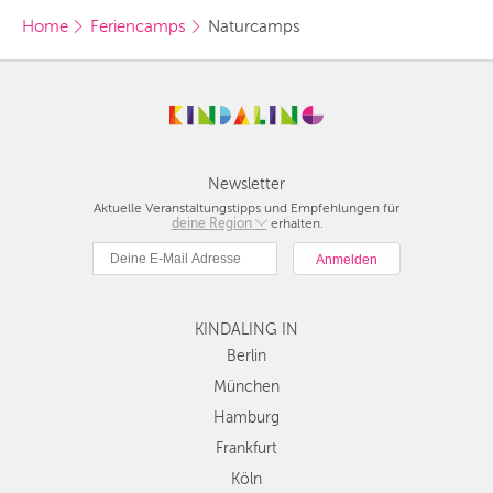
BERLIN
Home
Feriencamps
Naturcamps
MÜNCHEN
HAMBURG
FRANKFURT
KÖLN
Newsletter
Aktuelle Veranstaltungstipps und Empfehlungen für
deine Region
Berlin
erhalten.
DÜSSELDORF
München
STUTTGART
Hamburg
Frankfurt
ESSEN
KINDALING IN
Köln
Düsseldorf
Berlin
HANNOVER
Stuttgart
München
LEIPZIG
Essen
Hamburg
Hannover
DRESDEN
Frankfurt
Leipzig
Köln
Dresden
NÜRNBERG