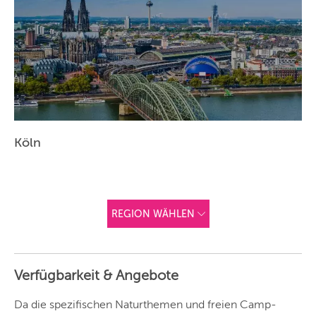
Köln
REGION WÄHLEN
ANDERE
REGIONEN
Verfügbarkeit & Angebote
Vorschlag basierend
auf deinem Standort
Hier findest du vor
Da die spezifischen Naturthemen und freien Camp-
allem Online-