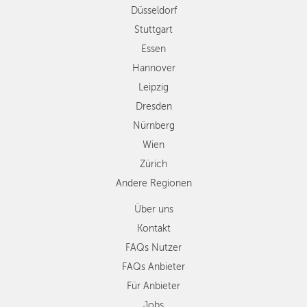
Düsseldorf
Nürnberg
WIEN
Wien
Stuttgart
Zürich
Essen
ZÜRICH
Andere
Hannover
Regionen
Leipzig
Dresden
Nürnberg
Wien
Zürich
Andere Regionen
Über uns
Kontakt
FAQs Nutzer
FAQs Anbieter
Für Anbieter
Jobs