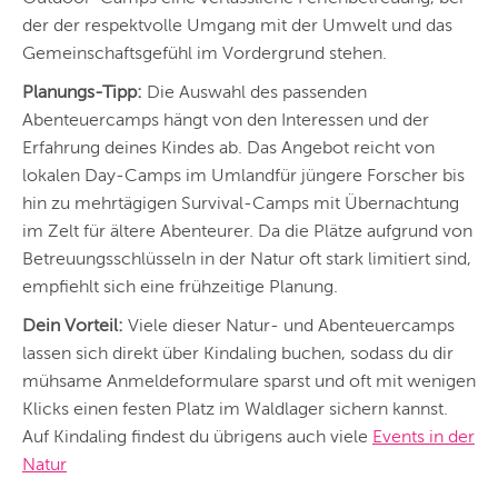
DÜSSELDORF
der der respektvolle Umgang mit der Umwelt und das
STUTTGART
Gemeinschaftsgefühl im Vordergrund stehen.
Planungs-Tipp:
Die Auswahl des passenden
ESSEN
Abenteuercamps hängt von den Interessen und der
HANNOVER
Erfahrung deines Kindes ab. Das Angebot reicht von
lokalen Day-Camps im Umlandfür jüngere Forscher bis
LEIPZIG
hin zu mehrtägigen Survival-Camps mit Übernachtung
DRESDEN
im Zelt für ältere Abenteurer. Da die Plätze aufgrund von
Betreuungsschlüsseln in der Natur oft stark limitiert sind,
NÜRNBERG
empfiehlt sich eine frühzeitige Planung.
WIEN
Dein Vorteil:
Viele dieser Natur- und Abenteuercamps
lassen sich direkt über Kindaling buchen, sodass du dir
ZÜRICH
mühsame Anmeldeformulare sparst und oft mit wenigen
Klicks einen festen Platz im Waldlager sichern kannst.
Auf Kindaling findest du übrigens auch viele
Events in der
Natur