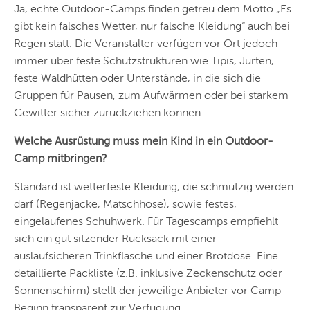
Ja, echte Outdoor-Camps finden getreu dem Motto „Es
DRESDEN
gibt kein falsches Wetter, nur falsche Kleidung“ auch bei
NÜRNBERG
Regen statt. Die Veranstalter verfügen vor Ort jedoch
immer über feste Schutzstrukturen wie Tipis, Jurten,
WIEN
feste Waldhütten oder Unterstände, in die sich die
ZÜRICH
Gruppen für Pausen, zum Aufwärmen oder bei starkem
Gewitter sicher zurückziehen können.
Welche Ausrüstung muss mein Kind in ein Outdoor-
Camp mitbringen?
Standard ist wetterfeste Kleidung, die schmutzig werden
darf (Regenjacke, Matschhose), sowie festes,
eingelaufenes Schuhwerk. Für Tagescamps empfiehlt
sich ein gut sitzender Rucksack mit einer
auslaufsicheren Trinkflasche und einer Brotdose. Eine
detaillierte Packliste (z.B. inklusive Zeckenschutz oder
Sonnenschirm) stellt der jeweilige Anbieter vor Camp-
Beginn transparent zur Verfügung.