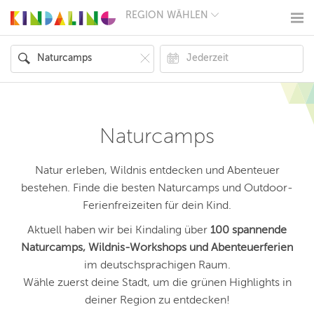
REGION WÄHLEN
BERLIN
MÜNCHEN
HAMBURG
FRANKFURT
KÖLN
DÜSSELDORF
STUTTGART
ESSEN
Naturcamps
HANNOVER
LEIPZIG
DRESDEN
Natur erleben, Wildnis entdecken und Abenteuer
NÜRNBERG
bestehen. Finde die besten Naturcamps und Outdoor-
WIEN
Ferienfreizeiten für dein Kind.
ZÜRICH
ANDERE
Aktuell haben wir bei Kindaling über
100 spannende
REGIONEN
Naturcamps, Wildnis-Workshops und Abenteuerferien
im deutschsprachigen Raum.
Wähle zuerst deine Stadt, um die grünen Highlights in
deiner Region zu entdecken!