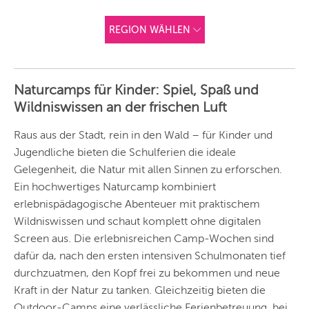
REGION WÄHLEN
ANDERE
REGIONEN
Naturcamps für Kinder: Spiel, Spaß und
Vorschlag basierend
Wildniswissen an der frischen Luft
auf deinem Standort
Hier findest du vor
allem Online-
Angebote und
Raus aus der Stadt, rein in den Wald – für Kinder und
Angebote außerhalb
Jugendliche bieten die Schulferien die ideale
unserer Städte.
Gelegenheit, die Natur mit allen Sinnen zu erforschen.
BERLIN
Ein hochwertiges Naturcamp kombiniert
MÜNCHEN
erlebnispädagogische Abenteuer mit praktischem
Wildniswissen und schaut komplett ohne digitalen
HAMBURG
Screen aus. Die erlebnisreichen Camp-Wochen sind
dafür da, nach den ersten intensiven Schulmonaten tief
FRANKFURT
durchzuatmen, den Kopf frei zu bekommen und neue
KÖLN
Kraft in der Natur zu tanken. Gleichzeitig bieten die
Outdoor-Camps eine verlässliche Ferienbetreuung, bei