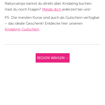
Naturcamps kannst du direkt über Kindaling buchen.
Hast du noch Fragen?
Melde dich
jederzeit bei uns!
PS: Die meisten Kurse sind auch als Gutschein verfügbar
– das ideale Geschenk! Entdecke hier unseren
Kindaling-Gutschein
.
REGION WÄHLEN
ANDERE
REGIONEN
Vorschlag basierend
auf deinem Standort
Hier findest du vor
allem Online-
Angebote und
Angebote außerhalb
unserer Städte.