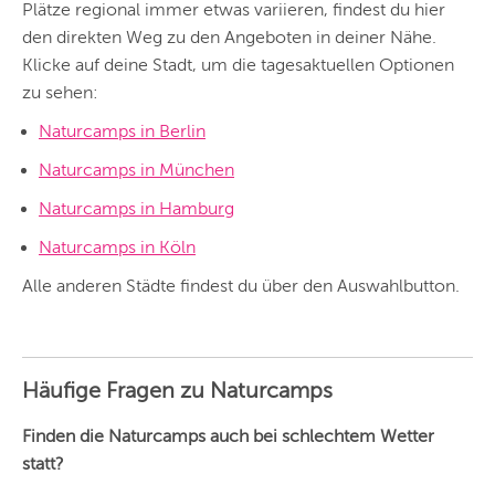
Angebote und
Plätze regional immer etwas variieren, findest du hier
Angebote außerhalb
den direkten Weg zu den Angeboten in deiner Nähe.
unserer Städte.
Klicke auf deine Stadt, um die tagesaktuellen Optionen
BERLIN
zu sehen:
MÜNCHEN
Naturcamps in Berlin
HAMBURG
Naturcamps in München
FRANKFURT
Naturcamps in Hamburg
Naturcamps in Köln
KÖLN
Alle anderen Städte findest du über den Auswahlbutton.
DÜSSELDORF
STUTTGART
ESSEN
Häufige Fragen zu Naturcamps
HANNOVER
Finden die Naturcamps auch bei schlechtem Wetter
statt?
LEIPZIG