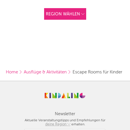
REGION WÄHLEN
ANDERE
REGIONEN
Vorschlag basierend
auf deinem Standort
Hier findest du vor
allem Online-
Angebote und
Angebote außerhalb
unserer Städte.
Home
Ausflüge & Aktivitäten
Escape Rooms für Kinder
BERLIN
MÜNCHEN
HAMBURG
FRANKFURT
Newsletter
Aktuelle Veranstaltungstipps und Empfehlungen für
KÖLN
deine Region
Berlin
erhalten.