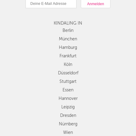
München
DÜSSELDORF
Hamburg
STUTTGART
Frankfurt
KINDALING IN
Köln
ESSEN
Düsseldorf
Berlin
Stuttgart
München
HANNOVER
Essen
Hamburg
LEIPZIG
Hannover
Frankfurt
Leipzig
DRESDEN
Köln
Dresden
Düsseldorf
Nürnberg
NÜRNBERG
Wien
Stuttgart
WIEN
Zürich
Essen
Andere
Hannover
ZÜRICH
Regionen
Leipzig
Dresden
Nürnberg
Wien