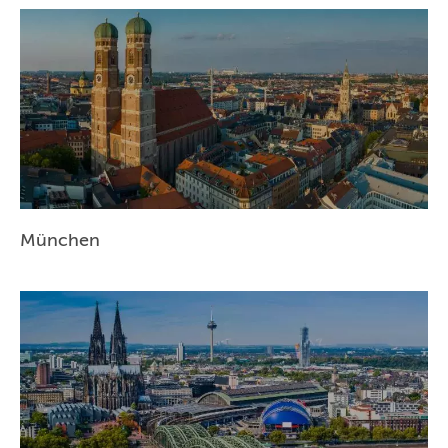
NÜRNBERG
WIEN
ZÜRICH
München