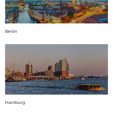
BERLIN
MÜNCHEN
HAMBURG
Berlin
FRANKFURT
KÖLN
DÜSSELDORF
STUTTGART
ESSEN
HANNOVER
LEIPZIG
Hamburg
DRESDEN