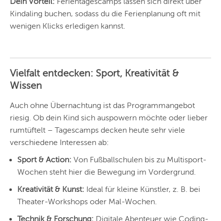
Dein Vorteil:
Ferientagescamps lassen sich direkt über
Kindaling buchen, sodass du die Ferienplanung oft mit
STUTTGART
wenigen Klicks erledigen kannst.
ESSEN
HANNOVER
Vielfalt entdecken: Sport, Kreativität &
LEIPZIG
Wissen
DRESDEN
Auch ohne Übernachtung ist das Programmangebot
riesig. Ob dein Kind sich auspowern möchte oder lieber
NÜRNBERG
rumtüftelt – Tagescamps decken heute sehr viele
WIEN
verschiedene Interessen ab:
ZÜRICH
Sport & Action:
Von Fußballschulen bis zu Multisport-
Wochen steht hier die Bewegung im Vordergrund.
Kreativität & Kunst:
Ideal für kleine Künstler, z. B. bei
Theater-Workshops oder Mal-Wochen.
Technik & Forschung:
Digitale Abenteuer wie Coding-