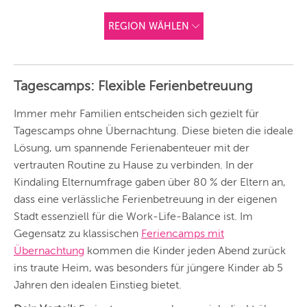
REGION WÄHLEN
ANDERE
REGIONEN
Tagescamps: Flexible Ferienbetreuung
Vorschlag basierend
auf deinem Standort
Hier findest du vor
Immer mehr Familien entscheiden sich gezielt für
allem Online-
Angebote und
Tagescamps ohne Übernachtung. Diese bieten die ideale
Angebote außerhalb
Lösung, um spannende Ferienabenteuer mit der
unserer Städte.
vertrauten Routine zu Hause zu verbinden. In der
BERLIN
Kindaling Elternumfrage gaben über 80 % der Eltern an,
MÜNCHEN
dass eine verlässliche Ferienbetreuung in der eigenen
Stadt essenziell für die Work-Life-Balance ist. Im
HAMBURG
Gegensatz zu klassischen
Feriencamps mit
Übernachtung
kommen die Kinder jeden Abend zurück
FRANKFURT
ins traute Heim, was besonders für jüngere Kinder ab 5
KÖLN
Jahren den idealen Einstieg bietet.
DÜSSELDORF