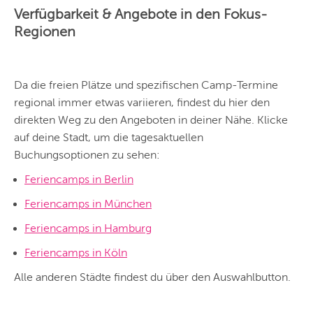
auf deinem Standort
Verfügbarkeit & Angebote in den Fokus-
Hier findest du vor
allem Online-
Regionen
Angebote und
Angebote außerhalb
unserer Städte.
BERLIN
Da die freien Plätze und spezifischen Camp-Termine
regional immer etwas variieren, findest du hier den
MÜNCHEN
direkten Weg zu den Angeboten in deiner Nähe. Klicke
HAMBURG
auf deine Stadt, um die tagesaktuellen
Buchungsoptionen zu sehen:
FRANKFURT
Feriencamps in Berlin
KÖLN
Feriencamps in München
DÜSSELDORF
Feriencamps in Hamburg
STUTTGART
Feriencamps in Köln
ESSEN
Alle anderen Städte findest du über den Auswahlbutton.
HANNOVER