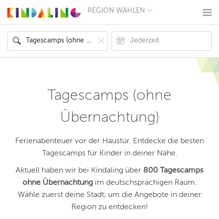
REGION WÄHLEN
BERLIN
MÜNCHEN
HAMBURG
FRANKFURT
KÖLN
DÜSSELDORF
STUTTGART
ESSEN
Tagescamps (ohne
HANNOVER
LEIPZIG
Übernachtung)
DRESDEN
NÜRNBERG
WIEN
Ferienabenteuer vor der Haustür. Entdecke die besten
ZÜRICH
Tagescamps für Kinder in deiner Nähe.
ANDERE
REGIONEN
Aktuell haben wir bei Kindaling über
800 Tagescamps
ohne Übernachtung
im deutschsprachigen Raum.
Wähle zuerst deine Stadt, um die Angebote in deiner
Region zu entdecken!