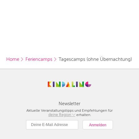
ANDERE
REGIONEN
Vorschlag basierend
auf deinem Standort
Hier findest du vor
allem Online-
Angebote und
Angebote außerhalb
unserer Städte.
BERLIN
Home
Feriencamps
Tagescamps (ohne Übernachtung)
MÜNCHEN
HAMBURG
FRANKFURT
KÖLN
Newsletter
Aktuelle Veranstaltungstipps und Empfehlungen für
deine Region
Berlin
erhalten.
DÜSSELDORF
München
STUTTGART
Hamburg
Frankfurt