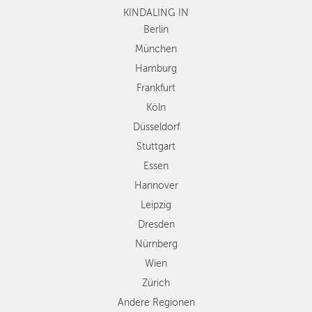
ESSEN
KINDALING IN
Köln
Düsseldorf
Berlin
HANNOVER
Stuttgart
München
LEIPZIG
Essen
Hamburg
Hannover
DRESDEN
Frankfurt
Leipzig
Köln
Dresden
NÜRNBERG
Düsseldorf
Nürnberg
WIEN
Wien
Stuttgart
Zürich
Essen
ZÜRICH
Andere
Hannover
Regionen
Leipzig
Dresden
Nürnberg
Wien
Zürich
Andere Regionen