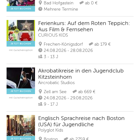
Bad Hofgastein
ab 0 €
Mehrere Termine
JETZT BUCHEN
Ferienkurs: Auf dem Roten Teppich:
Aus Film & Fernsehen
CURIOUS KIDS
Frechen-Königsdorf
ab 179 €
JETZT BUCHEN
24.08.2026 - 28.08.2026
mit Gutscheinoption
3 - 13 J
Akrobatikreise in den Jugendclub
Kitzsteinhorn
Aircrobatic Studios
Zell am See
ab 669 €
JETZT BUCHEN
24.08.2026 - 29.08.2026
mit Gutscheinoption
9 - 17 J
Englisch Sprachreise nach Boston
(USA) für Jugendliche
Polyglot Kids
Boston
ab 2759 €
JETZT BUCHEN