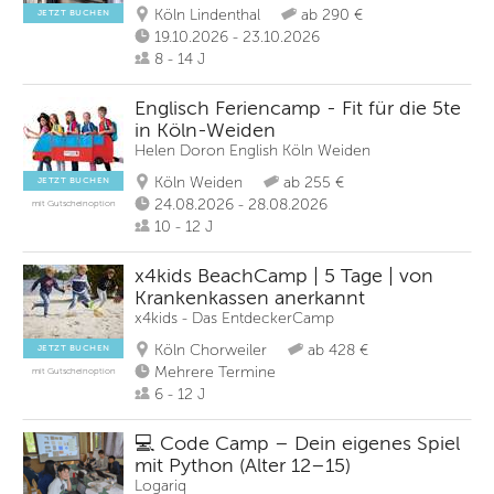
Köln Lindenthal
ab 290 €
JETZT BUCHEN
19.10.2026 - 23.10.2026
8 - 14 J
Englisch Feriencamp - Fit für die 5te
in Köln-Weiden
Helen Doron English Köln Weiden
Köln Weiden
ab 255 €
JETZT BUCHEN
24.08.2026 - 28.08.2026
mit Gutscheinoption
10 - 12 J
x4kids BeachCamp | 5 Tage | von
Krankenkassen anerkannt
x4kids - Das EntdeckerCamp
Köln Chorweiler
ab 428 €
JETZT BUCHEN
Mehrere Termine
mit Gutscheinoption
6 - 12 J
💻 Code Camp – Dein eigenes Spiel
mit Python (Alter 12–15)
Logariq