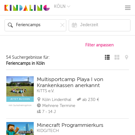
KÖLN
BERLIN
MÜNCHEN
HAMBURG
FRANKFURT
KÖLN
DÜSSELDORF
STUTTGART
ESSEN
54 Suchergebnisse für:
HANNOVER
Feriencamps in Köln
LEIPZIG
DRESDEN
NÜRNBERG
Multisportcamp Playa I von
WIEN
Krankenkassen anerkannt
ZÜRICH
KiTTS e.V.
ANDERE
REGIONEN
Köln Lindenthal
ab 230 €
JETZT BUCHEN
Mehrere Termine
mit Gutscheinoption
7 - 14 J
Minecraft Programmierkurs
KIDGITECH