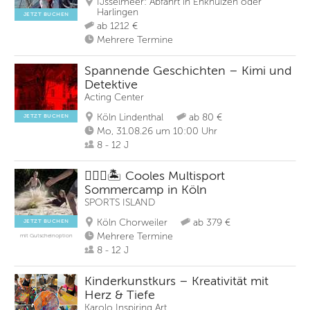
IJsselmeer: Abfahrt in Enkhuizen oder
Harlingen
JETZT BUCHEN
ab 1212 €
Mehrere Termine
Spannende Geschichten – Kimi und
Detektive
Acting Center
Köln Lindenthal
ab 80 €
JETZT BUCHEN
Mo, 31.08.26 um 10:00 Uhr
8 - 12 J
🏄🏽‍♀️🏝️ Cooles Multisport
Sommercamp in Köln
SPORTS ISLAND
Köln Chorweiler
ab 379 €
JETZT BUCHEN
Mehrere Termine
mit Gutscheinoption
8 - 12 J
Kinderkunstkurs – Kreativität mit
Herz & Tiefe
Karolo Inspiring Art