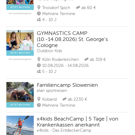
Troisdorf Spich
ab 60 €
JETZT BUCHEN
Mehrere Termine
mit Gutscheinoption
4 - 10 J
GYMNASTICS CAMP
(10.-14.08.2026) St. George's
Cologne
Outdoor Kids
JETZT BUCHEN
Köln Rodenkirchen
ab 319 €
mit Gutscheinoption
10.08.2026 - 14.08.2026
5 - 10 J
Familiencamp Slowenien
elan sportreisen
Kobarid
ab 2230 €
Mehrere Termine
JETZT BUCHEN
x4kids BeachCamp | 5 Tage | von
Krankenkassen anerkannt
x4kids - Das EntdeckerCamp