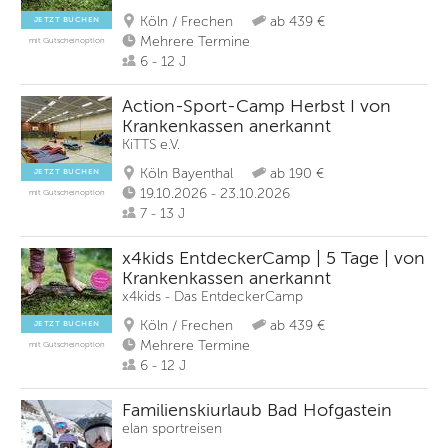
Köln / Frechen
ab 439 €
JETZT BUCHEN
Mehrere Termine
mit Gutscheinoption
6 - 12 J
Action-Sport-Camp Herbst I von
Krankenkassen anerkannt
KiTTS e.V.
Köln Bayenthal
ab 190 €
JETZT BUCHEN
19.10.2026 - 23.10.2026
mit Gutscheinoption
7 - 13 J
x4kids EntdeckerCamp | 5 Tage | von
Krankenkassen anerkannt
x4kids - Das EntdeckerCamp
Köln / Frechen
ab 439 €
JETZT BUCHEN
Mehrere Termine
mit Gutscheinoption
6 - 12 J
Familienskiurlaub Bad Hofgastein
elan sportreisen