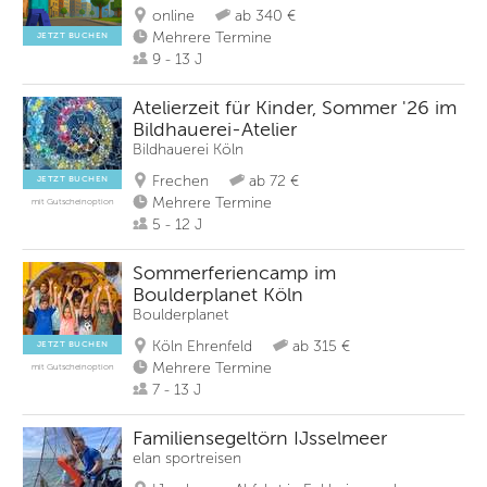
online
ab 340 €
Mehrere Termine
JETZT BUCHEN
9 - 13 J
Atelierzeit für Kinder, Sommer '26 im
Bildhauerei-Atelier
Bildhauerei Köln
Frechen
ab 72 €
JETZT BUCHEN
Mehrere Termine
mit Gutscheinoption
5 - 12 J
Sommerferiencamp im
Boulderplanet Köln
Boulderplanet
Köln Ehrenfeld
ab 315 €
JETZT BUCHEN
Mehrere Termine
mit Gutscheinoption
7 - 13 J
Familiensegeltörn IJsselmeer
elan sportreisen