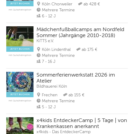
Köln Chorweiler
ab 428 €
JETZT BUCHEN
Mehrere Termine
mit Gutscheinoption
6 - 12 J
Mädchenfußballcamps am Nordfeld
Sommer (Jahrgänge 2010-2018)
KiTTS e.V.
Köln Lindenthal
ab 175 €
JETZT BUCHEN
Mehrere Termine
mit Gutscheinoption
7 - 16 J
Sommerferienwerkstatt 2026 im
Atelier
Bildhauerei Köln
Frechen
ab 155 €
JETZT BUCHEN
Mehrere Termine
mit Gutscheinoption
5 - 12 J
x4kids EntdeckerCamp | 5 Tage | von
Krankenkassen anerkannt
x4kids - Das EntdeckerCamp