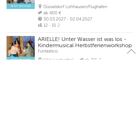
Düsseldorf Lohhausen/Flughafen
JETZT BUCHEN
ab 400 €
30.03.2027 - 02.04.2027
12 - 15 J
ARIELLE! Unter Wasser ist was los -
Kindermusical Herbstferienworkshop
Funtastico
Köln Lindenthal
ab 215 €
JETZT BUCHEN
19.10.2026 - 23.10.2026
5 - 12 J
mehr laden
Feriencamps in Köln
Feriencamps in Köln bieten Familien viele Möglichkeiten
für eine abwechslungsreiche Ferienzeit. In Ehrenfeld,
Lindenthal oder Nippes finden Kinder spannende
Programme mit Sport, Kreativität oder Natur.