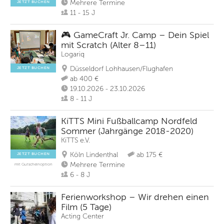
Mehrere Termine
JETZT BUCHEN
11 - 15 J
🎮 GameCraft Jr. Camp – Dein Spiel
mit Scratch (Alter 8–11)
Logariq
Düsseldorf Lohhausen/Flughafen
JETZT BUCHEN
ab 400 €
19.10.2026 - 23.10.2026
8 - 11 J
KiTTS Mini Fußballcamp Nordfeld
Sommer (Jahrgänge 2018-2020)
KiTTS e.V.
Köln Lindenthal
ab 175 €
JETZT BUCHEN
Mehrere Termine
mit Gutscheinoption
6 - 8 J
Ferienworkshop – Wir drehen einen
Film (5 Tage)
Acting Center