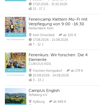
17.10.2026 - 31.10.2026
13 - 17 J
Feriencamp Klettern Mo-Fr mit
Verpflegung von 9:00 -16:30
Kletterfabrik Köln
Köln Ehrenfeld
ab 320 €
JETZT BUCHEN
17.08.2026 - 21.08.2026
mit Gutscheinoption
7 - 12 J
Ferienkurs: Wir forschen: Die 4
Elemente
CURIOUS KIDS
Frechen-Königsdorf
ab 179 €
JETZT BUCHEN
10.08.2026 - 14.08.2026
mit Gutscheinoption
3 - 13 J
CampUs English
Stiftsberg e.V.
Kyllburg
ab 669 €