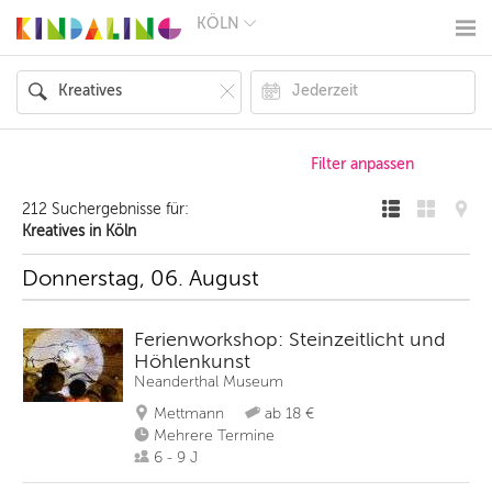
KÖLN
BERLIN
MÜNCHEN
HAMBURG
FRANKFURT
KÖLN
DÜSSELDORF
STUTTGART
ESSEN
212 Suchergebnisse für:
HANNOVER
Kreatives in Köln
LEIPZIG
DRESDEN
Donnerstag, 06. August
NÜRNBERG
WIEN
ZÜRICH
Ferienworkshop: Steinzeitlicht und
ANDERE
Höhlenkunst
REGIONEN
Neanderthal Museum
Mettmann
ab 18 €
Mehrere Termine
6 - 9 J