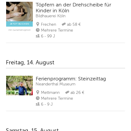
Töpfern an der Drehscheibe für
Kinder in Köln
Bildhauerei Köln
Frechen
ab 58 €
JETZT BUCHEN
Mehrere Termine
mit Gutscheinoption
6 - 99 J
Freitag, 14. August
Ferienprogramm: Steinzeittag
Neanderthal Museum
Mettmann
ab 26 €
Mehrere Termine
6 - 9 J
Samstag, 15. August