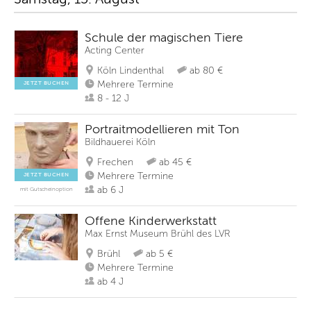
Schule der magischen Tiere
Acting Center
Köln Lindenthal
ab 80 €
Mehrere Termine
JETZT BUCHEN
8 - 12 J
Portraitmodellieren mit Ton
Bildhauerei Köln
Frechen
ab 45 €
Mehrere Termine
JETZT BUCHEN
ab 6 J
mit Gutscheinoption
Offene Kinderwerkstatt
Max Ernst Museum Brühl des LVR
Brühl
ab 5 €
Mehrere Termine
ab 4 J