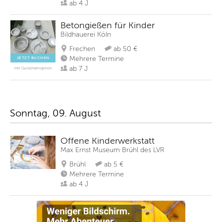
ab 4 J
Betongießen für Kinder
Bildhauerei Köln
Frechen
ab 50 €
Mehrere Termine
JETZT BUCHEN
ab 7 J
mit Gutscheinoption
Sonntag, 09. August
Offene Kinderwerkstatt
Max Ernst Museum Brühl des LVR
Brühl
ab 5 €
Mehrere Termine
ab 4 J