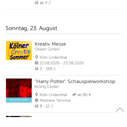
ab 4 J
Sonntag, 23. August
Kreativ Messe
Okken GmbH
Köln Lindenthal
21.08.2026 - 23.08.2026
0 - 169 J
"Harry Potter" Schauspielworkshop
Acting Center
Köln Lindenthal
ab 80 €
Mehrere Termine
JETZT BUCHEN
8 - 12 J
Töpfern an der Drehscheibe für
Kinder in Köln