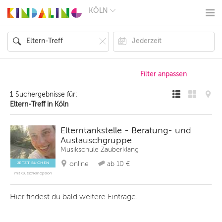
KÖLN
BERLIN
MÜNCHEN
HAMBURG
FRANKFURT
KÖLN
DÜSSELDORF
STUTTGART
ESSEN
1 Suchergebnisse für:
HANNOVER
Eltern-Treff in Köln
LEIPZIG
DRESDEN
NÜRNBERG
Elterntankstelle - Beratung- und
WIEN
Austauschgruppe
ZÜRICH
Musikschule Zauberklang
ANDERE
REGIONEN
online
ab 10 €
JETZT BUCHEN
mit Gutscheinoption
Hier findest du bald weitere Einträge.