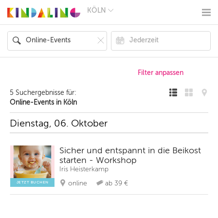
KÖLN
BERLIN
MÜNCHEN
HAMBURG
FRANKFURT
KÖLN
DÜSSELDORF
STUTTGART
ESSEN
5 Suchergebnisse für:
HANNOVER
Online-Events in Köln
LEIPZIG
DRESDEN
Dienstag, 06. Oktober
NÜRNBERG
WIEN
ZÜRICH
Sicher und entspannt in die Beikost
ANDERE
starten - Workshop
REGIONEN
Iris Heisterkamp
online
ab 39 €
JETZT BUCHEN