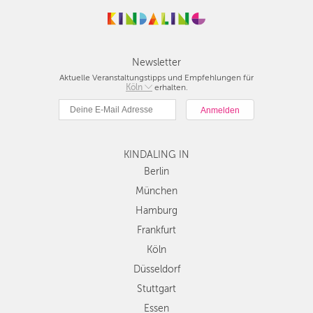
Newsletter
Aktuelle Veranstaltungstipps und Empfehlungen für
Berlin
Köln
erhalten.
München
Hamburg
Frankfurt
Köln
KINDALING IN
Düsseldorf
Berlin
Stuttgart
München
Essen
Hamburg
Hannover
Frankfurt
Leipzig
Köln
Dresden
Düsseldorf
Nürnberg
Wien
Stuttgart
Zürich
Essen