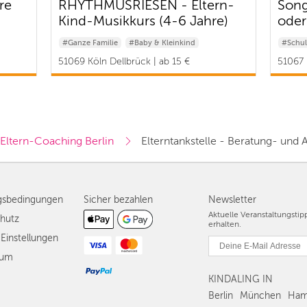
re
RHYTHMUSRIESEN - Eltern-
Song
Kind-Musikkurs (4-6 Jahre)
oder
#Ganze Familie
#Baby & Kleinkind
#Schul
51069 Köln Dellbrück | ab 15 €
51067 
Eltern-Coaching Berlin
Elterntankstelle - Beratung- und
gsbedingungen
Sicher bezahlen
Newsletter
Aktuelle Veranstaltungsti
hutz
erhalten.
Einstellungen
sum
KINDALING IN
Berlin
München
Ham