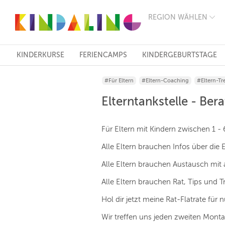
REGION WÄHLEN
BERLIN
MÜNCHEN
HAMBURG
FRANKFURT
KINDERKURSE
FERIENCAMPS
KINDERGEBURTSTAGE
KÖLN
DÜSSELDORF
#Für Eltern
#Eltern-Coaching
#Eltern-Tre
STUTTGART
ESSEN
Elterntankstelle - Be
HANNOVER
LEIPZIG
DRESDEN
Für Eltern mit Kindern zwischen 1 -
NÜRNBERG
WIEN
Alle Eltern brauchen Infos über die 
ZÜRICH
Alle Eltern brauchen Austausch mit 
ANDERE
REGIONEN
Alle Eltern brauchen Rat, Tips und T
Hol dir jetzt meine Rat-Flatrate für
Wir treffen uns jeden zweiten Monta