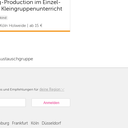
-Production im Einzel-
 Kleingruppenunterricht
kind
Köln Holweide | ab 15 €
 Austauschgruppe
pps und Empfehlungen für
Berlin
deine Region
München
Hamburg
Frankfurt
Köln
burg
Frankfurt
Köln
Düsseldorf
Düsseldorf