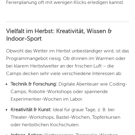
Ferienplanung oft mit wenigen Klicks erledigen kannst.
STUTTGART
ESSEN
HANNOVER
Vielfalt im Herbst: Kreativität, Wissen &
Indoor-Sport
LEIPZIG
Obwohl das Wetter im Herbst unbeständiger wird, ist das
DRESDEN
Programmangebot riesig. Ob drinnen im Warmen oder
bei klarem Herbstwetter an der frischen Luft – die
NÜRNBERG
Camps decken sehr viele verschiedene Interessen ab:
WIEN
Technik & Forschung:
Digitale Abenteuer wie Coding-
ZÜRICH
Camps, Robotik-Workshops oder spannende
Experimentier-Wochen im Labor.
Kreativität & Kunst:
Ideal für graue Tage, z. B. bei
Theater-Workshops, Bastel-Wochen, Töpferkursen
oder herbstlichen Kochschulen.