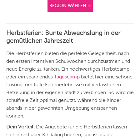
REGION WÄHLEN
ANDERE
REGIONEN
Herbstferien: Bunte Abwechslung in der
Vorschlag basierend
gemütlichen Jahreszeit
auf deinem Standort
Hier findest du vor
allem Online-
Angebote und
Die Herbstferien bieten die perfekte Gelegenheit, nach
Angebote außerhalb
den ersten intensiven Schulwochen durchzuatmen und
unserer Städte.
neue Energie zu tanken. Ein hochwertiges Herbstcamp
BERLIN
oder ein spannendes
Tagescamp
bietet hier eine schöne
MÜNCHEN
Lösung, um tolle Ferienerlebnisse mit verlässlichen
Betreuung in der eigenen Stadt zu verbinden. So wird die
HAMBURG
schulfreie Zeit optimal genutzt, während die Kinder
abends in der gewohnten Umgebung entspannen
FRANKFURT
können.
KÖLN
Dein Vorteil:
Die Angebote für die Herbstferien lassen
DÜSSELDORF
sich direkt über Kindaling buchen, sodass du die