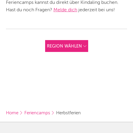
Feriencamps kannst du direkt über Kindaling buchen.
Hast du noch Fragen?
Melde dich
jederzeit bei uns!
REGION WÄHLEN
ANDERE
REGIONEN
Vorschlag basierend
auf deinem Standort
Hier findest du vor
allem Online-
Angebote und
Angebote außerhalb
unserer Städte.
BERLIN
Home
Feriencamps
Herbstferien
MÜNCHEN
HAMBURG