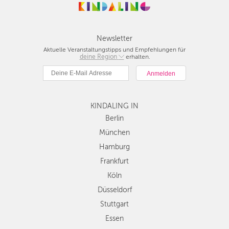
FRANKFURT
KÖLN
Newsletter
Aktuelle Veranstaltungstipps und Empfehlungen für
deine Region
Berlin
erhalten.
DÜSSELDORF
München
STUTTGART
Hamburg
Frankfurt
ESSEN
KINDALING IN
Köln
Düsseldorf
Berlin
HANNOVER
Stuttgart
München
LEIPZIG
Essen
Hamburg
Hannover
DRESDEN
Frankfurt
Leipzig
Köln
Dresden
NÜRNBERG
Düsseldorf
Nürnberg
WIEN
Wien
Stuttgart
Zürich
Essen
ZÜRICH
Andere