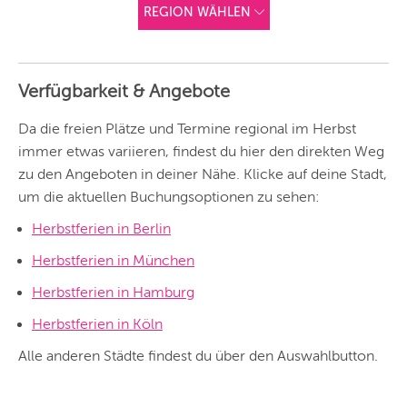
REGION WÄHLEN
ANDERE
REGIONEN
Verfügbarkeit & Angebote
Vorschlag basierend
auf deinem Standort
Hier findest du vor
Da die freien Plätze und Termine regional im Herbst
allem Online-
Angebote und
immer etwas variieren, findest du hier den direkten Weg
Angebote außerhalb
zu den Angeboten in deiner Nähe. Klicke auf deine Stadt,
unserer Städte.
um die aktuellen Buchungsoptionen zu sehen:
BERLIN
Herbstferien in Berlin
MÜNCHEN
Herbstferien in München
HAMBURG
Herbstferien in Hamburg
FRANKFURT
Herbstferien in Köln
KÖLN
Alle anderen Städte findest du über den Auswahlbutton.
DÜSSELDORF