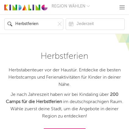
REGION WÄHLEN
BERLIN
MÜNCHEN
HAMBURG
FRANKFURT
KÖLN
DÜSSELDORF
STUTTGART
ESSEN
Herbstferien
HANNOVER
LEIPZIG
DRESDEN
Herbstabenteuer vor der Haustür. Entdecke die besten
NÜRNBERG
Herbstcamps und Ferienaktivitäten für Kinder in deiner
WIEN
Nähe.
ZÜRICH
ANDERE
Je nach Jahreszeit haben wir bei Kindaling über
200
REGIONEN
Camps für die Herbstferien
im deutschsprachigen Raum.
Wähle zuerst deine Stadt, um die Angebote in deiner
Region zu entdecken!