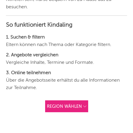
HAMBURG
besuchen.
FRANKFURT
So funktioniert Kindaling
KÖLN
1. Suchen & filtern
DÜSSELDORF
Eltern können nach Thema oder Kategorie filtern.
STUTTGART
2. Angebote vergleichen
Vergleiche Inhalte, Termine und Formate.
ESSEN
3. Online teilnehmen
HANNOVER
Über die Angebotsseite erhältst du alle Informationen
LEIPZIG
zur Teilnahme.
DRESDEN
REGION WÄHLEN
NÜRNBERG
ANDERE
WIEN
REGIONEN