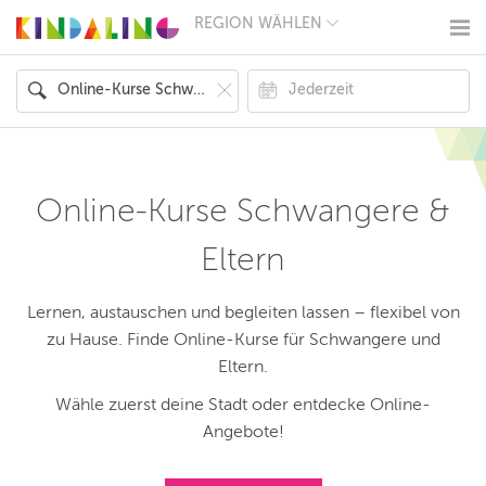
REGION WÄHLEN
BERLIN
MÜNCHEN
HAMBURG
FRANKFURT
KÖLN
DÜSSELDORF
STUTTGART
ESSEN
Online-Kurse Schwangere &
HANNOVER
LEIPZIG
Eltern
DRESDEN
NÜRNBERG
WIEN
Lernen, austauschen und begleiten lassen – flexibel von
ZÜRICH
zu Hause. Finde Online-Kurse für Schwangere und
ANDERE
REGIONEN
Eltern.
Wähle zuerst deine Stadt oder entdecke Online-
Angebote!