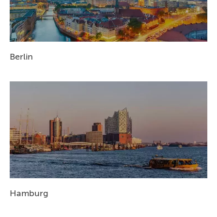
STUTTGART
ESSEN
HANNOVER
Berlin
LEIPZIG
DRESDEN
NÜRNBERG
WIEN
ZÜRICH
Hamburg