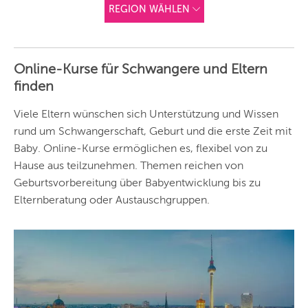
REGION WÄHLEN
ANDERE
REGIONEN
Online-Kurse für Schwangere und Eltern
Vorschlag basierend
finden
auf deinem Standort
Hier findest du vor
allem Online-
Angebote und
Viele Eltern wünschen sich Unterstützung und Wissen
Angebote außerhalb
rund um Schwangerschaft, Geburt und die erste Zeit mit
unserer Städte.
Baby. Online-Kurse ermöglichen es, flexibel von zu
BERLIN
Hause aus teilzunehmen. Themen reichen von
MÜNCHEN
Geburtsvorbereitung über Babyentwicklung bis zu
Elternberatung oder Austauschgruppen.
HAMBURG
FRANKFURT
KÖLN
DÜSSELDORF