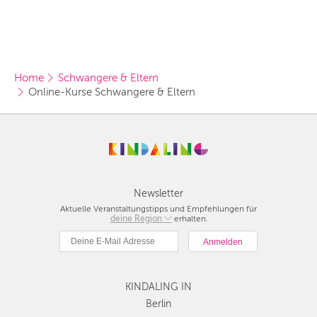
ZÜRICH
Vorschlag basierend
auf deinem Standort
Hier findest du vor
allem Online-
Angebote und
Angebote außerhalb
unserer Städte.
Home
Schwangere & Eltern
BERLIN
Online-Kurse Schwangere & Eltern
MÜNCHEN
HAMBURG
FRANKFURT
Newsletter
KÖLN
Aktuelle Veranstaltungstipps und Empfehlungen für
deine Region
Berlin
erhalten.
DÜSSELDORF
München
Hamburg
STUTTGART
Frankfurt
ESSEN
KINDALING IN
Köln
Düsseldorf
Berlin
HANNOVER