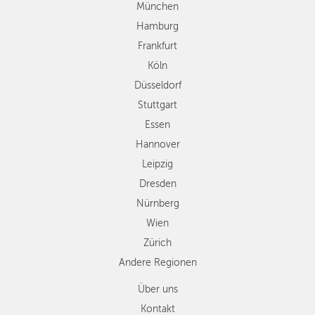
Stuttgart
München
Essen
LEIPZIG
Hamburg
Hannover
Frankfurt
DRESDEN
Leipzig
Köln
Dresden
NÜRNBERG
Düsseldorf
Nürnberg
Wien
Stuttgart
WIEN
Zürich
Essen
ZÜRICH
Andere
Hannover
Regionen
Leipzig
Dresden
Nürnberg
Wien
Zürich
Andere Regionen
Über uns
Kontakt