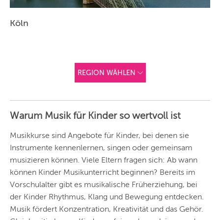
Köln
REGION WÄHLEN
ANDERE
REGIONEN
Warum Musik für Kinder so wertvoll ist
Vorschlag basierend
auf deinem Standort
Hier findest du vor
Musikkurse sind Angebote für Kinder, bei denen sie
allem Online-
Angebote und
Instrumente kennenlernen, singen oder gemeinsam
Angebote außerhalb
musizieren können. Viele Eltern fragen sich: Ab wann
unserer Städte.
können Kinder Musikunterricht beginnen? Bereits im
BERLIN
Vorschulalter gibt es musikalische Früherziehung, bei
MÜNCHEN
der Kinder Rhythmus, Klang und Bewegung entdecken.
Musik fördert Konzentration, Kreativität und das Gehör.
HAMBURG