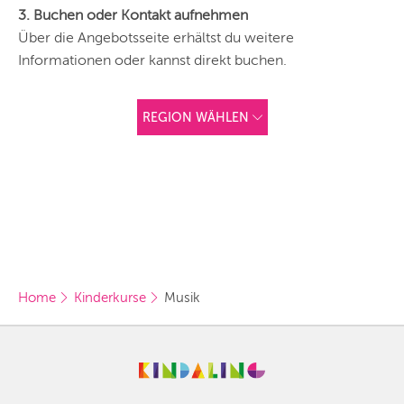
3. Buchen oder Kontakt aufnehmen
Über die Angebotsseite erhältst du weitere
Informationen oder kannst direkt buchen.
REGION WÄHLEN
ANDERE
REGIONEN
Vorschlag basierend
auf deinem Standort
Hier findest du vor
allem Online-
Angebote und
Angebote außerhalb
unserer Städte.
Home
Kinderkurse
Musik
BERLIN
MÜNCHEN
HAMBURG