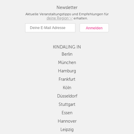
FRANKFURT
Newsletter
Aktuelle Veranstaltungstipps und Empfehlungen für
KÖLN
deine Region
Berlin
erhalten.
München
DÜSSELDORF
Hamburg
STUTTGART
Frankfurt
KINDALING IN
Köln
ESSEN
Düsseldorf
Berlin
Stuttgart
München
HANNOVER
Essen
Hamburg
LEIPZIG
Hannover
Frankfurt
Leipzig
DRESDEN
Köln
Dresden
Düsseldorf
Nürnberg
NÜRNBERG
Wien
Stuttgart
WIEN
Zürich
Essen
Andere
Hannover
ZÜRICH
Regionen
Leipzig