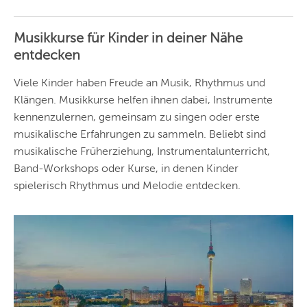
ANDERE
REGIONEN
Musikkurse für Kinder in deiner Nähe
Vorschlag basierend
entdecken
auf deinem Standort
Hier findest du vor
allem Online-
Angebote und
Viele Kinder haben Freude an Musik, Rhythmus und
Angebote außerhalb
Klängen. Musikkurse helfen ihnen dabei, Instrumente
unserer Städte.
kennenzulernen, gemeinsam zu singen oder erste
BERLIN
musikalische Erfahrungen zu sammeln. Beliebt sind
MÜNCHEN
musikalische Früherziehung, Instrumentalunterricht,
Band-Workshops oder Kurse, in denen Kinder
HAMBURG
spielerisch Rhythmus und Melodie entdecken.
FRANKFURT
KÖLN
DÜSSELDORF
STUTTGART