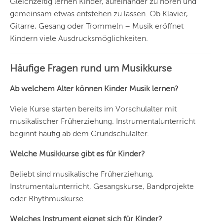
Gleichzeitig lernen Kinder, aufeinander zu hören und
gemeinsam etwas entstehen zu lassen. Ob Klavier,
FRANKFURT
Gitarre, Gesang oder Trommeln – Musik eröffnet
KÖLN
Kindern viele Ausdrucksmöglichkeiten.
DÜSSELDORF
Häufige Fragen rund um Musikkurse
STUTTGART
Ab welchem Alter können Kinder Musik lernen?
ESSEN
Viele Kurse starten bereits im Vorschulalter mit
HANNOVER
musikalischer Früherziehung. Instrumentalunterricht
LEIPZIG
beginnt häufig ab dem Grundschulalter.
DRESDEN
Welche Musikkurse gibt es für Kinder?
NÜRNBERG
Beliebt sind musikalische Früherziehung,
Instrumentalunterricht, Gesangskurse, Bandprojekte
WIEN
oder Rhythmuskurse.
ZÜRICH
Welches Instrument eignet sich für Kinder?