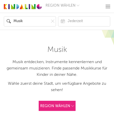
REGION WÄHLEN
BERLIN
MÜNCHEN
HAMBURG
FRANKFURT
KÖLN
DÜSSELDORF
STUTTGART
ESSEN
Musik
HANNOVER
LEIPZIG
DRESDEN
Musik entdecken, Instrumente kennenlernen und
NÜRNBERG
gemeinsam musizieren. Finde passende Musikkurse für
WIEN
Kinder in deiner Nähe.
ZÜRICH
ANDERE
Wähle zuerst deine Stadt, um verfügbare Angebote zu
REGIONEN
sehen!
REGION WÄHLEN