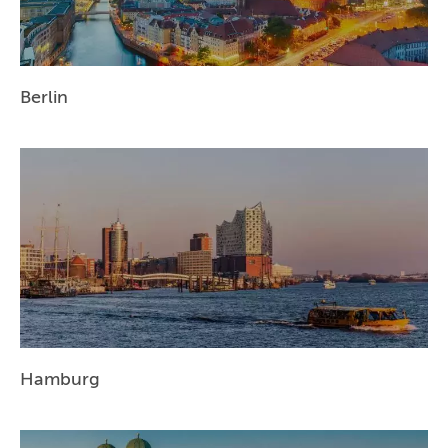
ESSEN
HANNOVER
LEIPZIG
Berlin
DRESDEN
NÜRNBERG
WIEN
ZÜRICH
Hamburg