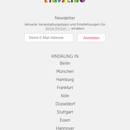
FRANKFURT
KÖLN
Newsletter
Aktuelle Veranstaltungstipps und Empfehlungen für
deine Region
Berlin
erhalten.
DÜSSELDORF
München
STUTTGART
Hamburg
Frankfurt
ESSEN
KINDALING IN
Köln
Düsseldorf
Berlin
HANNOVER
Stuttgart
München
LEIPZIG
Essen
Hamburg
Hannover
DRESDEN
Frankfurt
Leipzig
Köln
Dresden
NÜRNBERG
Düsseldorf
Nürnberg
WIEN
Wien
Stuttgart
Zürich
Essen
ZÜRICH
Andere
Hannover