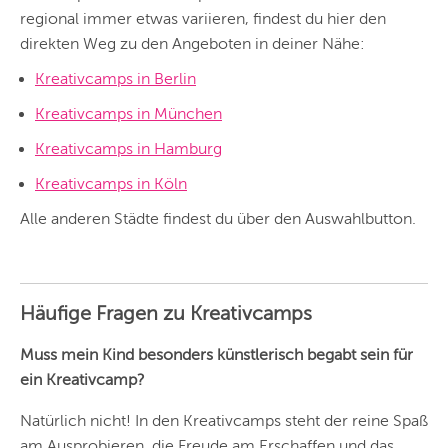
Angebote und
regional immer etwas variieren, findest du hier den
Angebote außerhalb
direkten Weg zu den Angeboten in deiner Nähe:
unserer Städte.
BERLIN
Kreativcamps in Berlin
Kreativcamps in München
MÜNCHEN
Kreativcamps in Hamburg
HAMBURG
Kreativcamps in Köln
FRANKFURT
Alle anderen Städte findest du über den Auswahlbutton.
KÖLN
DÜSSELDORF
Häufige Fragen zu Kreativcamps
STUTTGART
Muss mein Kind besonders künstlerisch begabt sein für
ESSEN
ein Kreativcamp?
HANNOVER
Natürlich nicht! In den Kreativcamps steht der reine Spaß
LEIPZIG
am Ausprobieren, die Freude am Erschaffen und das