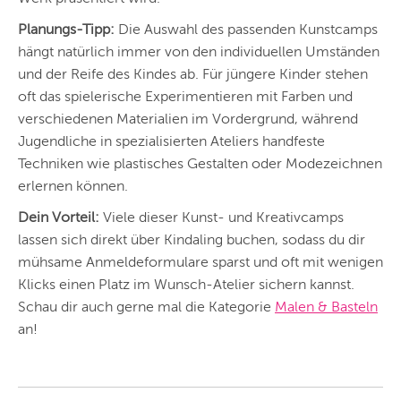
DÜSSELDORF
Planungs-Tipp:
Die Auswahl des passenden Kunstcamps
STUTTGART
hängt natürlich immer von den individuellen Umständen
und der Reife des Kindes ab. Für jüngere Kinder stehen
ESSEN
oft das spielerische Experimentieren mit Farben und
HANNOVER
verschiedenen Materialien im Vordergrund, während
Jugendliche in spezialisierten Ateliers handfeste
LEIPZIG
Techniken wie plastisches Gestalten oder Modezeichnen
DRESDEN
erlernen können.
Dein Vorteil:
Viele dieser Kunst- und Kreativcamps
NÜRNBERG
lassen sich direkt über Kindaling buchen, sodass du dir
WIEN
mühsame Anmeldeformulare sparst und oft mit wenigen
Klicks einen Platz im Wunsch-Atelier sichern kannst.
ZÜRICH
Schau dir auch gerne mal die Kategorie
Malen & Basteln
an!