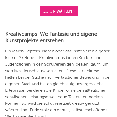
REGION WÄHLEN
ANDERE
REGIONEN
Kreativcamps: Wo Fantasie und eigene
Vorschlag basierend
Kunstprojekte entstehen
auf deinem Standort
Hier findest du vor
allem Online-
Angebote und
Ob Malen, Töpfern, Nähen oder das Inszenieren eigener
Angebote außerhalb
kleiner Sketche – Kreativcamps bieten Kindern und
unserer Städte.
Jugendlichen in den Schulferien den idealen Raum, um
BERLIN
sich künstlerisch auszudrücken. Diese Ferienkurse
MÜNCHEN
helfen bei der Suche nach verlässlicher Betreuung in der
eigenen Stadt und bieten gleichzeitig unvergessliche
HAMBURG
Erlebnisse, bei denen die Kinder ohne den alltäglichen
schulischen Leistungsdruck neue Talente entdecken
FRANKFURT
können. So wird die schulfreie Zeit kreativ genutzt,
KÖLN
während am Ende stolz ein echtes, selbstgeschaffenes
Werk präsentiert wird.