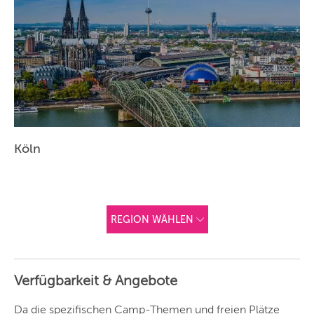
Köln
REGION WÄHLEN
ANDERE
REGIONEN
Verfügbarkeit & Angebote
Vorschlag basierend
auf deinem Standort
Hier findest du vor
Da die spezifischen Camp-Themen und freien Plätze
allem Online-