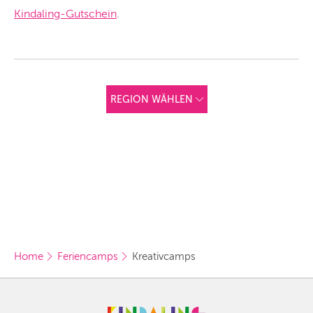
Kindaling-Gutschein
.
REGION WÄHLEN
ANDERE
REGIONEN
Vorschlag basierend
auf deinem Standort
Hier findest du vor
allem Online-
Angebote und
Angebote außerhalb
unserer Städte.
BERLIN
Home
Feriencamps
Kreativcamps
MÜNCHEN
HAMBURG