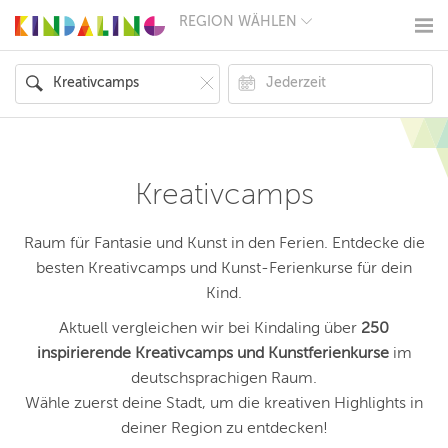
REGION WÄHLEN
BERLIN
MÜNCHEN
HAMBURG
FRANKFURT
KÖLN
DÜSSELDORF
STUTTGART
ESSEN
Kreativcamps
HANNOVER
LEIPZIG
DRESDEN
Raum für Fantasie und Kunst in den Ferien. Entdecke die
NÜRNBERG
besten Kreativcamps und Kunst-Ferienkurse für dein
WIEN
Kind.
ZÜRICH
ANDERE
Aktuell vergleichen wir bei Kindaling über
250
REGIONEN
inspirierende Kreativcamps und Kunstferienkurse
im
deutschsprachigen Raum.
Wähle zuerst deine Stadt, um die kreativen Highlights in
deiner Region zu entdecken!