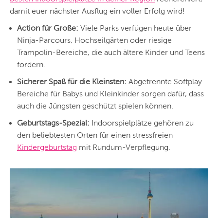
DÜSSELDORF
damit euer nächster Ausflug ein voller Erfolg wird!
STUTTGART
Action für Große:
Viele Parks verfügen heute über
Ninja-Parcours, Hochseilgärten oder riesige
ESSEN
Trampolin-Bereiche, die auch ältere Kinder und Teens
HANNOVER
fordern.
LEIPZIG
Sicherer Spaß für die Kleinsten:
Abgetrennte Softplay-
Bereiche für Babys und Kleinkinder sorgen dafür, dass
DRESDEN
auch die Jüngsten geschützt spielen können.
NÜRNBERG
Geburtstags-Spezial:
Indoorspielplätze gehören zu
den beliebtesten Orten für einen stressfreien
WIEN
Kindergeburtstag
mit Rundum-Verpflegung.
ZÜRICH