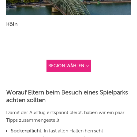
Köln
REGION WÄHLEN
ANDERE
REGIONEN
Worauf Eltern beim Besuch eines Spielparks
Vorschlag basierend
achten sollten
auf deinem Standort
Hier findest du vor
allem Online-
Angebote und
Damit der Ausflug entspannt bleibt, haben wir ein paar
Angebote außerhalb
Tipps zusammengestellt:
unserer Städte.
BERLIN
Sockenpflicht:
In fast allen Hallen herrscht