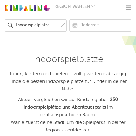
REGION WÄHLEN
BERLIN
MÜNCHEN
HAMBURG
FRANKFURT
KÖLN
DÜSSELDORF
STUTTGART
ESSEN
Indoorspielplätze
HANNOVER
LEIPZIG
DRESDEN
Toben, klettern und spielen – völlig wetterunabhängig.
NÜRNBERG
Finde die besten Indoorspielplätze für Kinder in deiner
WIEN
Nähe.
ZÜRICH
ANDERE
Aktuell vergleichen wir auf Kindaling über
250
REGIONEN
Indoorspielplätze und Abenteuerparks
im
deutschsprachigen Raum.
Wähle zuerst deine Stadt, um die Spielparks in deiner
Region zu entdecken!