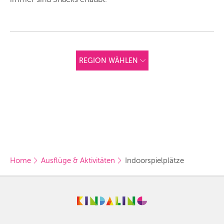
REGION WÄHLEN
ANDERE
REGIONEN
Vorschlag basierend
auf deinem Standort
Hier findest du vor
allem Online-
Angebote und
Angebote außerhalb
unserer Städte.
Home
Ausflüge & Aktivitäten
Indoorspielplätze
BERLIN
MÜNCHEN
HAMBURG