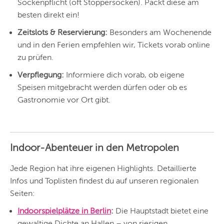
Sockenpflicht (oft Stoppersocken). Packt diese am
MÜNCHEN
besten direkt ein!
HAMBURG
Zeitslots & Reservierung:
Besonders am Wochenende
und in den Ferien empfehlen wir, Tickets vorab online
FRANKFURT
zu prüfen.
KÖLN
Verpflegung:
Informiere dich vorab, ob eigene
Speisen mitgebracht werden dürfen oder ob es
DÜSSELDORF
Gastronomie vor Ort gibt.
STUTTGART
ESSEN
Indoor-Abenteuer in den Metropolen
HANNOVER
Jede Region hat ihre eigenen Highlights. Detaillierte
LEIPZIG
Infos und Toplisten findest du auf unseren regionalen
DRESDEN
Seiten:
NÜRNBERG
Indoorspielplätze in Berlin
:
Die Hauptstadt bietet eine
gewaltige Dichte an Hallen – von riesigen