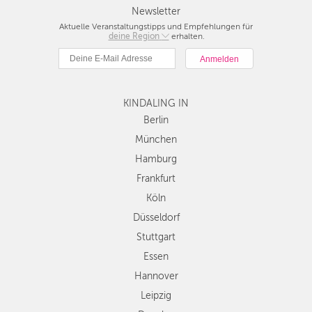
FRANKFURT
Newsletter
Aktuelle Veranstaltungstipps und Empfehlungen für
KÖLN
deine Region
Berlin
erhalten.
München
DÜSSELDORF
Hamburg
STUTTGART
Frankfurt
KINDALING IN
Köln
ESSEN
Düsseldorf
Berlin
Stuttgart
München
HANNOVER
Essen
Hamburg
LEIPZIG
Hannover
Frankfurt
Leipzig
DRESDEN
Köln
Dresden
Düsseldorf
Nürnberg
NÜRNBERG
Wien
Stuttgart
WIEN
Zürich
Essen
Andere
Hannover
ZÜRICH
Regionen
Leipzig