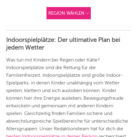
REGION WÄHLEN
ANDERE
REGIONEN
Indoorspielplätze: Der ultimative Plan bei
Vorschlag basierend
jedem Wetter
auf deinem Standort
Hier findest du vor
allem Online-
Angebote und
Was tun mit Kindern bei Regen oder Kälte?
Angebote außerhalb
Indoorspielplätze sind die Rettung für die
unserer Städte.
Familienfreizeit. Indoorspielplätze sind große Indoor-
BERLIN
Spielparks, in denen Kinder unabhängig vom Wetter
MÜNCHEN
spielen, klettern und sich austoben können. Kinder
können hier ihre Energie ausleben, Bewegungsfreude
HAMBURG
entwickeln und gemeinsam mit anderen Kindern
spielen. Gleichzeitig finden Familien sichere und
FRANKFURT
abwechslungsreiche Spielbereiche für unterschiedliche
KÖLN
Altersgruppen. Unser Redaktionsteam hat für dich die
besten Indoorspielplätze in deiner Region
recherchiert,