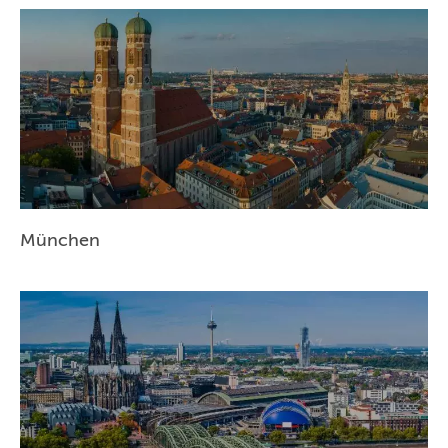
NÜRNBERG
WIEN
ZÜRICH
München