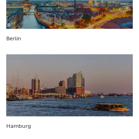
BERLIN
MÜNCHEN
HAMBURG
Berlin
FRANKFURT
KÖLN
DÜSSELDORF
STUTTGART
ESSEN
HANNOVER
LEIPZIG
Hamburg
DRESDEN