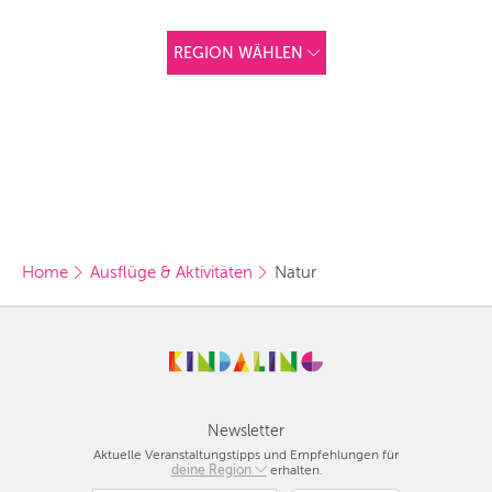
REGION WÄHLEN
ANDERE
REGIONEN
Vorschlag basierend
auf deinem Standort
Hier findest du vor
allem Online-
Angebote und
Angebote außerhalb
unserer Städte.
Home
Ausflüge & Aktivitäten
Natur
BERLIN
MÜNCHEN
HAMBURG
FRANKFURT
Newsletter
Aktuelle Veranstaltungstipps und Empfehlungen für
KÖLN
deine Region
Berlin
erhalten.