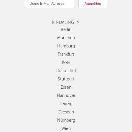
München
DÜSSELDORF
Hamburg
STUTTGART
Frankfurt
KINDALING IN
Köln
ESSEN
Düsseldorf
Berlin
Stuttgart
München
HANNOVER
Essen
Hamburg
LEIPZIG
Hannover
Frankfurt
Leipzig
DRESDEN
Köln
Dresden
Düsseldorf
Nürnberg
NÜRNBERG
Wien
Stuttgart
WIEN
Zürich
Essen
Andere
Hannover
ZÜRICH
Regionen
Leipzig
Dresden
Nürnberg
Wien