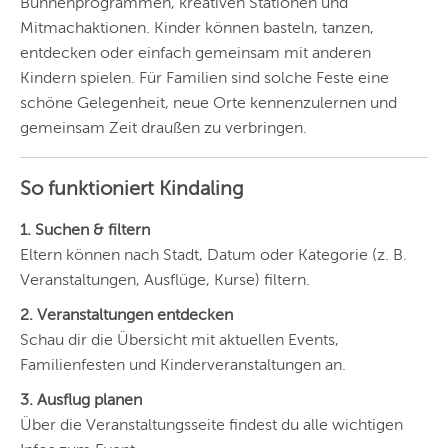
Bühnenprogrammen, kreativen Stationen und
HAMBURG
Mitmachaktionen. Kinder können basteln, tanzen,
entdecken oder einfach gemeinsam mit anderen
FRANKFURT
Kindern spielen. Für Familien sind solche Feste eine
KÖLN
schöne Gelegenheit, neue Orte kennenzulernen und
gemeinsam Zeit draußen zu verbringen.
DÜSSELDORF
STUTTGART
So funktioniert Kindaling
ESSEN
1. Suchen & filtern
Eltern können nach Stadt, Datum oder Kategorie (z. B.
HANNOVER
Veranstaltungen, Ausflüge, Kurse) filtern.
LEIPZIG
2. Veranstaltungen entdecken
DRESDEN
Schau dir die Übersicht mit aktuellen Events,
Familienfesten und Kinderveranstaltungen an.
NÜRNBERG
3. Ausflug planen
WIEN
Über die Veranstaltungsseite findest du alle wichtigen