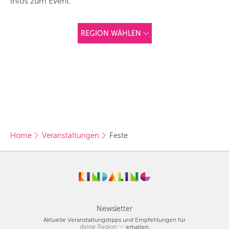
Infos zum Event.
ZÜRICH
REGION WÄHLEN
ANDERE
REGIONEN
Vorschlag basierend
auf deinem Standort
Hier findest du vor
allem Online-
Angebote und
Angebote außerhalb
unserer Städte.
Home
Veranstaltungen
Feste
BERLIN
MÜNCHEN
HAMBURG
FRANKFURT
Newsletter
Aktuelle Veranstaltungstipps und Empfehlungen für
KÖLN
deine Region
Berlin
erhalten.