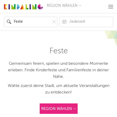
REGION WÄHLEN
BERLIN
MÜNCHEN
HAMBURG
FRANKFURT
KÖLN
DÜSSELDORF
STUTTGART
ESSEN
Feste
HANNOVER
LEIPZIG
DRESDEN
Gemeinsam feiern, spielen und besondere Momente
NÜRNBERG
erleben. Finde Kinderfeste und Familienfeste in deiner
WIEN
Nähe.
ZÜRICH
ANDERE
Wähle zuerst deine Stadt, um aktuelle Veranstaltungen
REGIONEN
zu entdecken!
REGION WÄHLEN