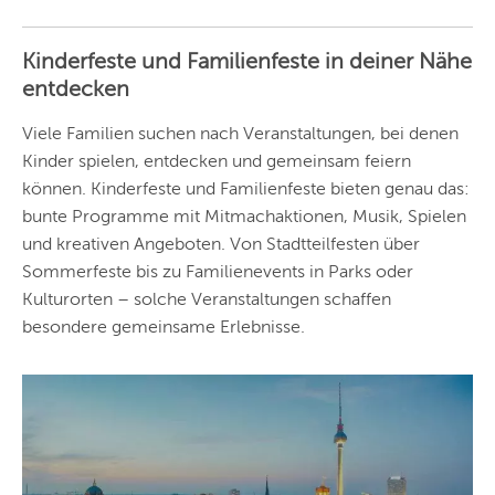
ANDERE
REGIONEN
Kinderfeste und Familienfeste in deiner Nähe
Vorschlag basierend
entdecken
auf deinem Standort
Hier findest du vor
allem Online-
Angebote und
Viele Familien suchen nach Veranstaltungen, bei denen
Angebote außerhalb
Kinder spielen, entdecken und gemeinsam feiern
unserer Städte.
können. Kinderfeste und Familienfeste bieten genau das:
BERLIN
bunte Programme mit Mitmachaktionen, Musik, Spielen
MÜNCHEN
und kreativen Angeboten. Von Stadtteilfesten über
Sommerfeste bis zu Familienevents in Parks oder
HAMBURG
Kulturorten – solche Veranstaltungen schaffen
besondere gemeinsame Erlebnisse.
FRANKFURT
KÖLN
DÜSSELDORF
STUTTGART