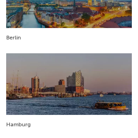
ESSEN
HANNOVER
LEIPZIG
Berlin
DRESDEN
NÜRNBERG
WIEN
ZÜRICH
Hamburg