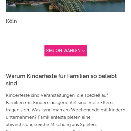
Köln
REGION WÄHLEN
ANDERE
REGIONEN
Warum Kinderfeste für Familien so beliebt
Vorschlag basierend
sind
auf deinem Standort
Hier findest du vor
allem Online-
Angebote und
Kinderfeste sind Veranstaltungen, die speziell auf
Angebote außerhalb
Familien mit Kindern ausgerichtet sind. Viele Eltern
unserer Städte.
fragen sich: Was kann man am Wochenende mit Kindern
BERLIN
unternehmen? Familienfeste bieten eine
MÜNCHEN
abwechslungsreiche Mischung aus Spielen,