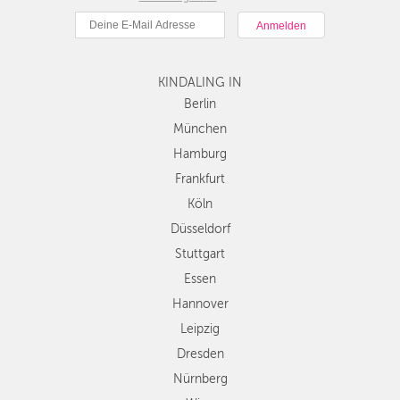
München
DÜSSELDORF
Hamburg
STUTTGART
Frankfurt
KINDALING IN
Köln
ESSEN
Düsseldorf
Berlin
Stuttgart
München
HANNOVER
Essen
Hamburg
LEIPZIG
Hannover
Frankfurt
Leipzig
DRESDEN
Köln
Dresden
Düsseldorf
Nürnberg
NÜRNBERG
Wien
Stuttgart
WIEN
Zürich
Essen
Andere
Hannover
ZÜRICH
Regionen
Leipzig
Dresden
Nürnberg