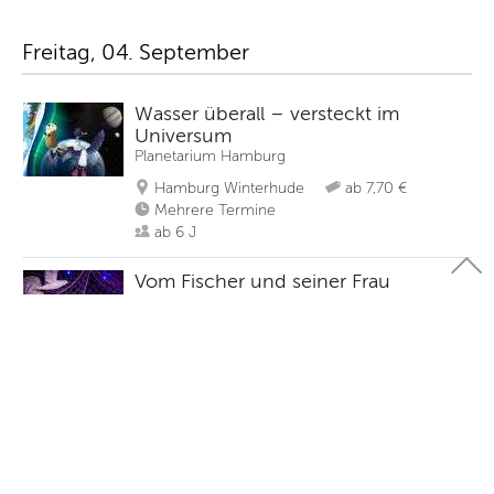
Freitag, 04. September
Wasser überall – versteckt im
Universum
Planetarium Hamburg
Hamburg Winterhude
ab 7,70 €
Mehrere Termine
ab 6 J
Vom Fischer und seiner Frau
Hoftheater Ottensen - Kindertheater
Wackelzahn
Hamburg Altona
ab 9 €
Mehrere Termine
5 - 99 J