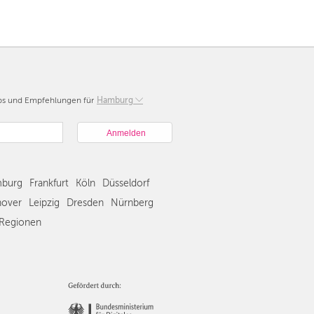
pps und Empfehlungen für
Berlin
Hamburg
München
Hamburg
Frankfurt
Köln
burg
Frankfurt
Köln
Düsseldorf
Düsseldorf
Stuttgart
over
Leipzig
Dresden
Nürnberg
Essen
Regionen
Hannover
Leipzig
Dresden
Nürnberg
Wien