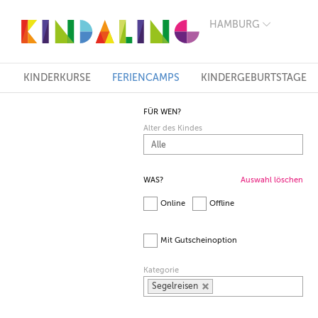
HAMBURG
BERLIN
MÜNCHEN
HAMBURG
FRANKFURT
KINDERKURSE
FERIENCAMPS
KINDERGEBURTSTAGE
KÖLN
DÜSSELDORF
FÜR WEN?
STUTTGART
Alter des Kindes
ESSEN
HANNOVER
LEIPZIG
DRESDEN
WAS?
Auswahl löschen
NÜRNBERG
Online
Offline
WIEN
ZÜRICH
ANDERE
Mit Gutscheinoption
REGIONEN
Kategorie
Segelreisen