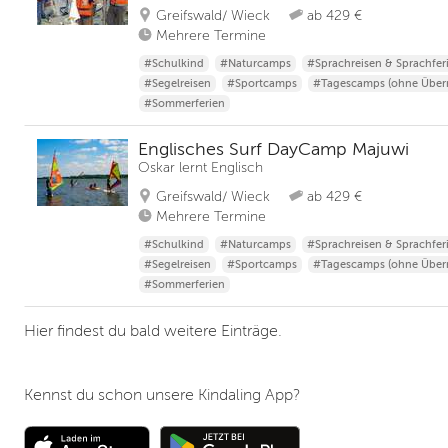
Greifswald/ Wieck
ab 429 €
Mehrere Termine
#Schulkind
#Naturcamps
#Sprachreisen & Sprachfer
#Segelreisen
#Sportcamps
#Tagescamps (ohne Über
#Sommerferien
Englisches Surf DayCamp Majuwi
Oskar lernt Englisch
Greifswald/ Wieck
ab 429 €
Mehrere Termine
#Schulkind
#Naturcamps
#Sprachreisen & Sprachfer
#Segelreisen
#Sportcamps
#Tagescamps (ohne Über
#Sommerferien
Hier findest du bald weitere Einträge.
Kennst du schon unsere Kindaling App?