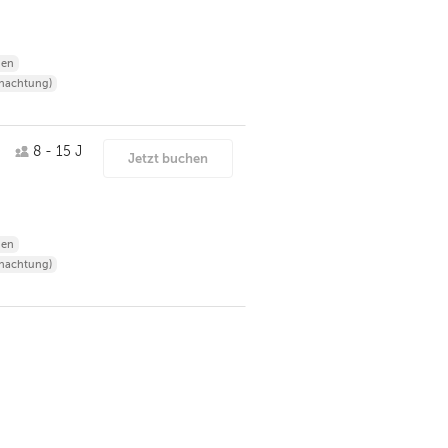
ien
nachtung)
8 - 15 J
Jetzt buchen
ien
nachtung)