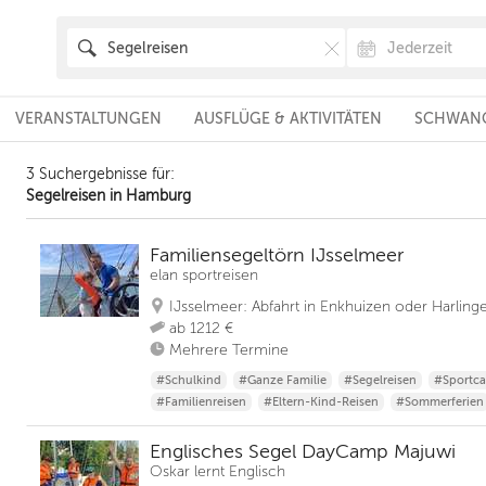
VERANSTALTUNGEN
AUSFLÜGE & AKTIVITÄTEN
SCHWANG
3 Suchergebnisse für:
Segelreisen in Hamburg
Familiensegeltörn IJsselmeer
elan sportreisen
IJsselmeer: Abfahrt in Enkhuizen oder Harling
ab 1212 €
Mehrere Termine
#Schulkind
#Ganze Familie
#Segelreisen
#Sportc
#Familienreisen
#Eltern-Kind-Reisen
#Sommerferien
Englisches Segel DayCamp Majuwi
Oskar lernt Englisch