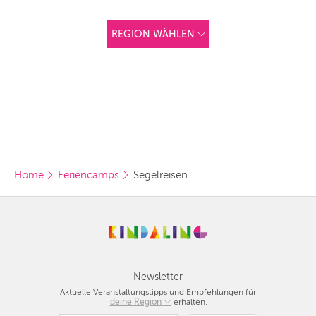
REGION WÄHLEN
ANDERE
REGIONEN
Vorschlag basierend
auf deinem Standort
Hier findest du vor
allem Online-
Angebote und
Angebote außerhalb
unserer Städte.
Home
Feriencamps
Segelreisen
BERLIN
MÜNCHEN
HAMBURG
FRANKFURT
Newsletter
Aktuelle Veranstaltungstipps und Empfehlungen für
KÖLN
deine Region
Berlin
erhalten.