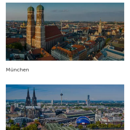
NÜRNBERG
WIEN
ZÜRICH
München