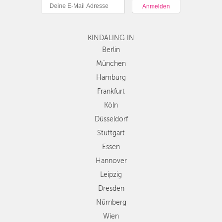
München
DÜSSELDORF
Hamburg
STUTTGART
Frankfurt
KINDALING IN
Köln
ESSEN
Düsseldorf
Berlin
Stuttgart
München
HANNOVER
Essen
Hamburg
LEIPZIG
Hannover
Frankfurt
Leipzig
DRESDEN
Köln
Dresden
Düsseldorf
Nürnberg
NÜRNBERG
Wien
Stuttgart
WIEN
Zürich
Essen
Andere
Hannover
ZÜRICH
Regionen
Leipzig
Dresden
Nürnberg
Wien