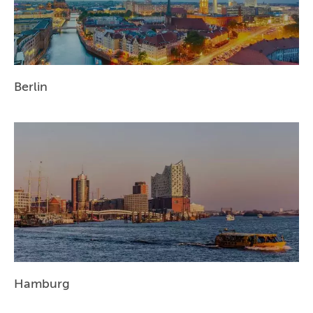
BERLIN
MÜNCHEN
HAMBURG
Berlin
FRANKFURT
KÖLN
DÜSSELDORF
STUTTGART
ESSEN
HANNOVER
LEIPZIG
Hamburg
DRESDEN