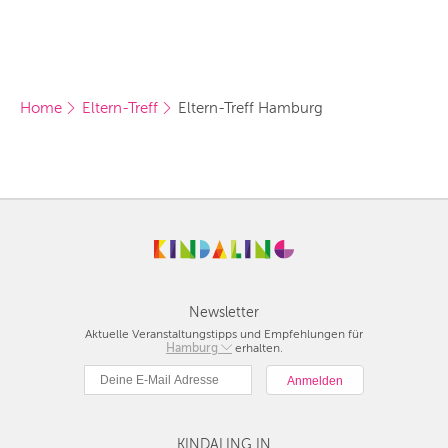
Home
Eltern-Treff
Eltern-Treff Hamburg
Newsletter
Aktuelle Veranstaltungstipps und Empfehlungen für
Berlin
Hamburg
erhalten.
München
Hamburg
Frankfurt
Köln
KINDALING IN