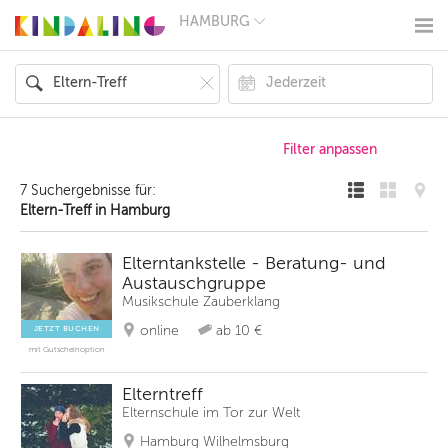
HAMBURG
BERLIN
MÜNCHEN
HAMBURG
FRANKFURT
KÖLN
DÜSSELDORF
STUTTGART
ESSEN
7 Suchergebnisse für:
HANNOVER
Eltern-Treff in Hamburg
LEIPZIG
DRESDEN
NÜRNBERG
Elterntankstelle - Beratung- und
WIEN
Austauschgruppe
ZÜRICH
Musikschule Zauberklang
ANDERE
REGIONEN
online
ab 10 €
JETZT BUCHEN
mit Gutscheinoption
Elterntreff
Elternschule im Tor zur Welt
Hamburg Wilhelmsburg