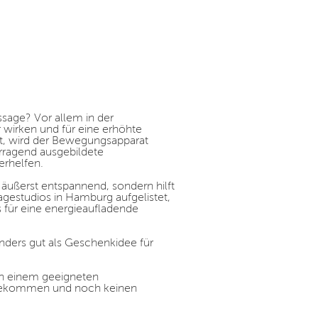
sage? Vor allem in der
irken und für eine erhöhte
rt, wird der Bewegungsapparat
rragend ausgebildete
rhelfen.
äußerst entspannend, sondern hilft
gestudios in Hamburg aufgelistet,
s für eine energieaufladende
ders gut als Geschenkidee für
ch einem geeigneten
 bekommen und noch keinen