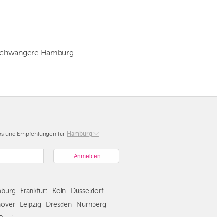
 Schwangere Hamburg
pps und Empfehlungen für
Berlin
Hamburg
München
Hamburg
Frankfurt
Köln
burg
Frankfurt
Köln
Düsseldorf
Düsseldorf
Stuttgart
over
Leipzig
Dresden
Nürnberg
Essen