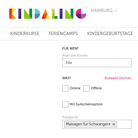
HAMBURG
BERLIN
MÜNCHEN
HAMBURG
FRANKFURT
KINDERKURSE
FERIENCAMPS
KINDERGEBURTSTAGE
KÖLN
DÜSSELDORF
FÜR WEN?
STUTTGART
Alter des Kindes
ESSEN
HANNOVER
LEIPZIG
DRESDEN
WAS?
Auswahl löschen
NÜRNBERG
Online
Offline
WIEN
ZÜRICH
ANDERE
Mit Gutscheinoption
REGIONEN
Kategorie
Massagen für Schwangere