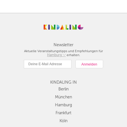
Newsletter
Aktuelle Veranstaltungstipps und Empfehlungen für
Berlin
Hamburg
erhalten.
München
Hamburg
Frankfurt
Köln
KINDALING IN
Düsseldorf
Berlin
Stuttgart
München
Essen
Hamburg
Hannover
Frankfurt
Leipzig
Köln
Dresden