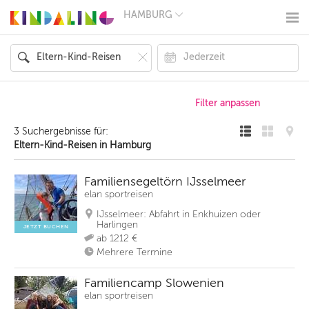
HAMBURG
BERLIN
MÜNCHEN
HAMBURG
FRANKFURT
KÖLN
DÜSSELDORF
STUTTGART
ESSEN
3 Suchergebnisse für:
HANNOVER
Eltern-Kind-Reisen in Hamburg
LEIPZIG
DRESDEN
NÜRNBERG
Familiensegeltörn IJsselmeer
WIEN
elan sportreisen
ZÜRICH
IJsselmeer: Abfahrt in Enkhuizen oder
ANDERE
Harlingen
REGIONEN
JETZT BUCHEN
ab 1212 €
Mehrere Termine
Familiencamp Slowenien
elan sportreisen