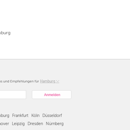
mburg
pps und Empfehlungen für
Berlin
Hamburg
München
Hamburg
Frankfurt
Köln
burg
Frankfurt
Köln
Düsseldorf
Düsseldorf
Stuttgart
over
Leipzig
Dresden
Nürnberg