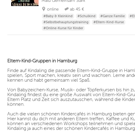
Malu Gemeinsam Stark
online
ab 45 €
#Baby & Kleinkind
#Schulkind
#Ganze Familie
#El
#Selbstbehauptungstraining
#Eltern-Kind-Kurse
#Online-Kurse für Kinder
Eltern-Kind-Gruppen in Hamburg
Finde auf Kindaling die passende Eltern-Kind-Gruppe in H
spielen, Sport machen, kreativ sein und wachsen. Lerne and
kennen und habt gemeinsam viel Spaß.
Von Babyzeichen-Kurse, Musik- oder Töpferkursen bis hin zu
Kindaling findest du eine große Auswahl von Eltern-Kind-Gr
Eltern Platz und Zeit sich auszutauschen, während die Kinde
können.
Auch die vielen schönen Kindercafés in Hamburg bieten genü
Hier kannst du dich mit anderen Eltern treffen, Kaffee und 
können an verschiedenen Workshops teilnehmen und spielen.
Kindaling ja auch eines der schönen Kindercafés in Hamburg