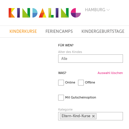
HAMBURG
BERLIN
MÜNCHEN
HAMBURG
FRANKFURT
KINDERKURSE
FERIENCAMPS
KINDERGEBURTSTAGE
KÖLN
DÜSSELDORF
FÜR WEN?
STUTTGART
Alter des Kindes
ESSEN
HANNOVER
LEIPZIG
DRESDEN
WAS?
Auswahl löschen
NÜRNBERG
Online
Offline
WIEN
ZÜRICH
ANDERE
Mit Gutscheinoption
REGIONEN
Kategorie
Eltern-Kind-Kurse