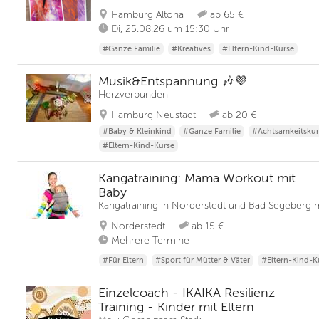
Hamburg Altona
ab 65 €
Di, 25.08.26 um 15:30 Uhr
#Ganze Familie
#Kreatives
#Eltern-Kind-Kurse
Musik&Entspannung 🎶💜
Herzverbunden
Hamburg Neustadt
ab 20 €
#Baby & Kleinkind
#Ganze Familie
#Achtsamkeitskur
#Eltern-Kind-Kurse
Kangatraining: Mama Workout mit
Baby
Kangatraining in Norderstedt und Bad Segeberg m
Norderstedt
ab 15 €
Mehrere Termine
#Für Eltern
#Sport für Mütter & Väter
#Eltern-Kind-K
Einzelcoach - IKAIKA Resilienz
Training - Kinder mit Eltern