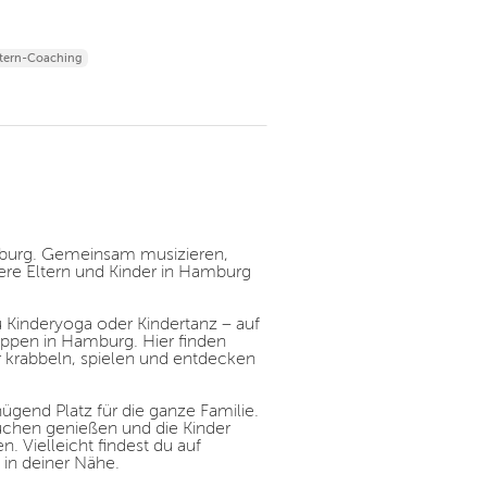
tern-Coaching
amburg. Gemeinsam musizieren,
ere Eltern und Kinder in Hamburg
 Kinderyoga oder Kindertanz – auf
uppen in Hamburg. Hier finden
r krabbeln, spielen und entdecken
gend Platz für die ganze Familie.
Kuchen genießen und die Kinder
 Vielleicht findest du auf
 in deiner Nähe.