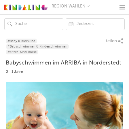
REGION WÄHLEN
BERLIN
MÜNCHEN
HAMBURG
FRANKFURT
KÖLN
DÜSSELDORF
teilen
#Baby & Kleinkind
STUTTGART
#Babyschwimmen & Kinderschwimmen
ESSEN
#Eltern-Kind-Kurse
HANNOVER
Babyschwimmen im ARRIBA in Norderstedt
LEIPZIG
DRESDEN
0 - 1 Jahre
NÜRNBERG
WIEN
ZÜRICH
ANDERE
REGIONEN