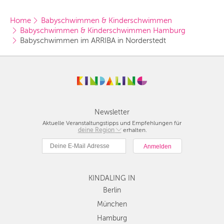
Home
Babyschwimmen & Kinderschwimmen
Babyschwimmen & Kinderschwimmen Hamburg
Babyschwimmen im ARRIBA in Norderstedt
Newsletter
Aktuelle Veranstaltungstipps und Empfehlungen für
deine Region
Berlin
erhalten.
München
Hamburg
Frankfurt
KINDALING IN
Köln
Düsseldorf
Berlin
Stuttgart
München
Essen
Hamburg