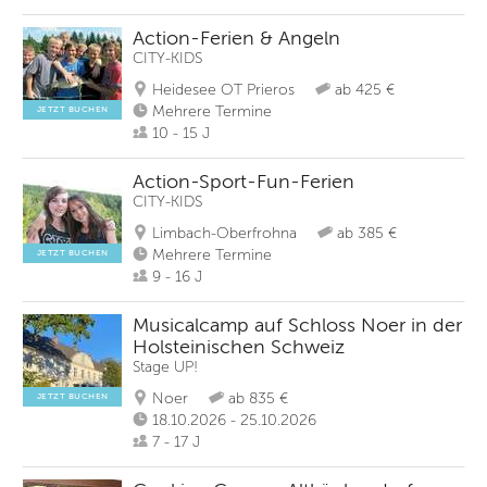
Action-Ferien & Angeln
CITY-KIDS
Heidesee OT Prieros
ab 425 €
Mehrere Termine
JETZT BUCHEN
10 - 15 J
Action-Sport-Fun-Ferien
CITY-KIDS
Limbach-Oberfrohna
ab 385 €
Mehrere Termine
JETZT BUCHEN
9 - 16 J
Musicalcamp auf Schloss Noer in der
Holsteinischen Schweiz
Stage UP!
Noer
ab 835 €
JETZT BUCHEN
18.10.2026 - 25.10.2026
7 - 17 J