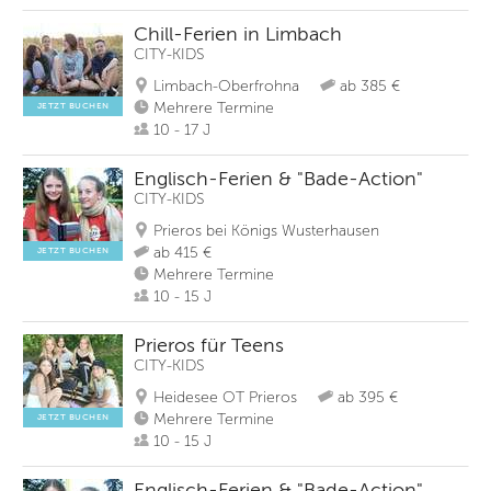
Chill-Ferien in Limbach
CITY-KIDS
Limbach-Oberfrohna
ab 385 €
Mehrere Termine
JETZT BUCHEN
10 - 17 J
Englisch-Ferien & "Bade-Action"
CITY-KIDS
Prieros bei Königs Wusterhausen
ab 415 €
JETZT BUCHEN
Mehrere Termine
10 - 15 J
Prieros für Teens
CITY-KIDS
Heidesee OT Prieros
ab 395 €
Mehrere Termine
JETZT BUCHEN
10 - 15 J
Englisch-Ferien & "Bade-Action"