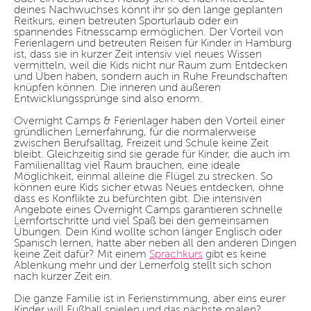
deines Nachwuchses könnt ihr so den lange geplanten
Reitkurs, einen betreuten Sporturlaub oder ein
spannendes Fitnesscamp ermöglichen. Der Vorteil von
Ferienlagern und betreuten Reisen für Kinder in Hamburg
ist, dass sie in kurzer Zeit intensiv viel neues Wissen
vermitteln, weil die Kids nicht nur Raum zum Entdecken
und Üben haben, sondern auch in Ruhe Freundschaften
knüpfen können. Die inneren und äußeren
Entwicklungssprünge sind also enorm.
Overnight Camps & Ferienlager haben den Vorteil einer
gründlichen Lernerfahrung, für die normalerweise
zwischen Berufsalltag, Freizeit und Schule keine Zeit
bleibt. Gleichzeitig sind sie gerade für Kinder, die auch im
Familienalltag viel Raum brauchen, eine ideale
Möglichkeit, einmal alleine die Flügel zu strecken. So
können eure Kids sicher etwas Neues entdecken, ohne
dass es Konflikte zu befürchten gibt. Die intensiven
Angebote eines Overnight Camps garantieren schnelle
Lernfortschritte und viel Spaß bei den gemeinsamen
Übungen. Dein Kind wollte schon länger Englisch oder
Spanisch lernen, hatte aber neben all den anderen Dingen
keine Zeit dafür? Mit einem
Sprachkurs
gibt es keine
Ablenkung mehr und der Lernerfolg stellt sich schon
nach kurzer Zeit ein.
Die ganze Familie ist in Ferienstimmung, aber eins eurer
Kinder will Fußball spielen und das nächste malen?