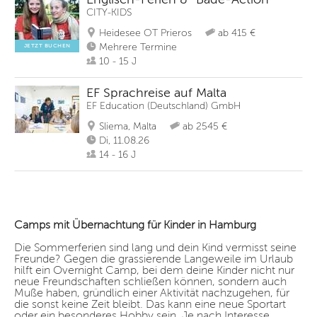
CITY-KIDS
Heidesee OT Prieros
ab 415 €
Mehrere Termine
JETZT BUCHEN
10 - 15 J
EF Sprachreise auf Malta
EF Education (Deutschland) GmbH
Sliema, Malta
ab 2545 €
Di, 11.08.26
14 - 16 J
Camps mit Übernachtung für Kinder in Hamburg
Die Sommerferien sind lang und dein Kind vermisst seine
Freunde? Gegen die grassierende Langeweile im Urlaub
hilft ein Overnight Camp, bei dem deine Kinder nicht nur
neue Freundschaften schließen können, sondern auch
Muße haben, gründlich einer Aktivität nachzugehen, für
die sonst keine Zeit bleibt. Das kann eine neue Sportart
oder ein besonderes Hobby sein. Je nach Interesse