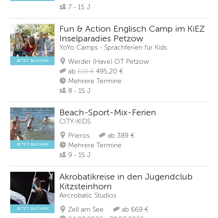
7 - 15 J
Fun & Action Englisch Camp im KiEZ
Inselparadies Petzow
YoYo Camps - Sprachferien für Kids
Werder (Have) OT Petzow
JETZT BUCHEN
ab
619 €
495,20 €
Mehrere Termine
8 - 15 J
Beach-Sport-Mix-Ferien
CITY-KIDS
Prieros
ab 389 €
Mehrere Termine
JETZT BUCHEN
9 - 15 J
Akrobatikreise in den Jugendclub
Kitzsteinhorn
Aircrobatic Studios
Zell am See
ab 669 €
JETZT BUCHEN