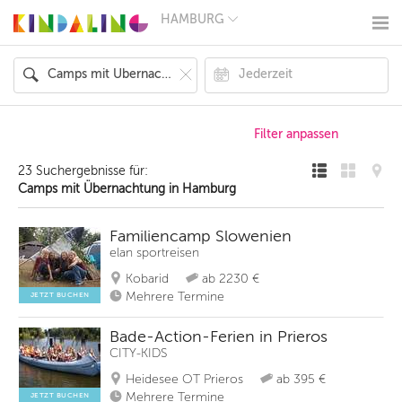
HAMBURG
BERLIN
MÜNCHEN
HAMBURG
FRANKFURT
KÖLN
DÜSSELDORF
STUTTGART
ESSEN
23 Suchergebnisse für:
HANNOVER
Camps mit Übernachtung in Hamburg
LEIPZIG
DRESDEN
NÜRNBERG
Familiencamp Slowenien
WIEN
elan sportreisen
ZÜRICH
Kobarid
ab 2230 €
ANDERE
REGIONEN
Mehrere Termine
JETZT BUCHEN
Bade-Action-Ferien in Prieros
CITY-KIDS
Heidesee OT Prieros
ab 395 €
Mehrere Termine
JETZT BUCHEN