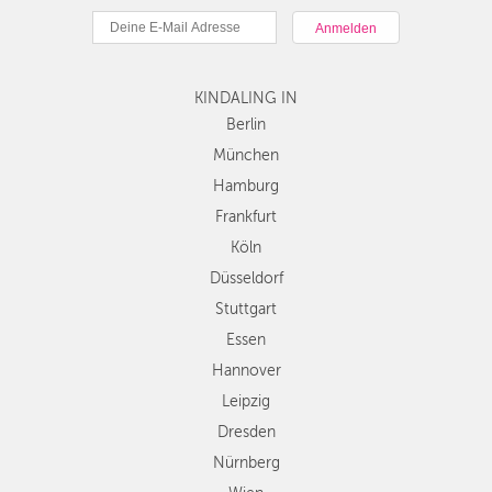
München
Hamburg
Frankfurt
Köln
KINDALING IN
Düsseldorf
Berlin
Stuttgart
München
Essen
Hamburg
Hannover
Frankfurt
Leipzig
Köln
Dresden
Düsseldorf
Nürnberg
Wien
Stuttgart
Zürich
Essen
Andere
Hannover
Regionen
Leipzig
Dresden
Nürnberg