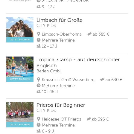
24.08.2026 - 29.08.2026
mit Gutscheinoption
9 - 17 J
Limbach für Große
CITY-KIDS
Limbach-Oberfrohna
ab 385 €
Mehrere Termine
JETZT BUCHEN
12 - 17 J
Tropical Camp - auf deutsch oder
englisch
Berien GmbH
Krausnick-Groß Wasserburg
ab 630 €
JETZT BUCHEN
Mehrere Termine
10 - 15 J
Prieros für Beginner
CITY-KIDS
Heidesee OT Prieros
ab 395 €
Mehrere Termine
JETZT BUCHEN
6 - 9 J