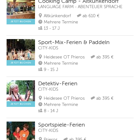
Cooking Camp - Altkünkendorf
LANGUAGE FARM - ABENTEUER SPRACHE
Altkünkendorf
ab 610 €
Mehrere Termine
JETZT BUCHEN
13 - 17 J
Sport-Mix-Ferien & Paddeln
CITY-KIDS
Heidesee OT Prieros
ab 395 €
Mehrere Termine
JETZT BUCHEN
9 - 15 J
Detektiv-Ferien
CITY-KIDS
Heidesee OT Prieros
ab 395 €
Mehrere Termine
JETZT BUCHEN
8 - 14 J
Sportspiele-Ferien
CITY-KIDS
Prieros
ab 395 €