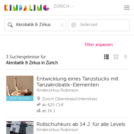
ZÜRICH
BERLIN
MÜNCHEN
HAMBURG
FRANKFURT
KÖLN
DÜSSELDORF
STUTTGART
ESSEN
3 Suchergebnisse für:
HANNOVER
Akrobatik & Zirkus in Zürich
LEIPZIG
DRESDEN
NÜRNBERG
Entwicklung eines Tanzstücks mit
WIEN
Tanzakrobatik-Elementen
ZÜRICH
Kinderzirkus Robinson
ANDERE
REGIONEN
Zürich Oberstrass/Unterstrass
JETZT BUCHEN
ab 625 CHF
ab 14 J
Rollschuhkurs ab 14 J. für alle Levels
Kinderzirkus Robinson