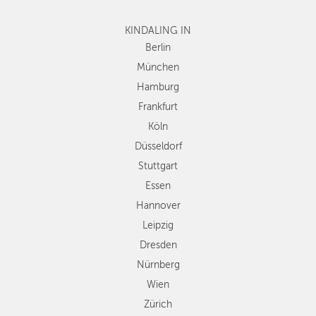
Frankfurt
Köln
KINDALING IN
Düsseldorf
Berlin
Stuttgart
München
Essen
Hamburg
Hannover
Frankfurt
Leipzig
Köln
Dresden
Düsseldorf
Nürnberg
Wien
Stuttgart
Zürich
Essen
Andere
Hannover
Regionen
Leipzig
Dresden
Nürnberg
Wien
Zürich