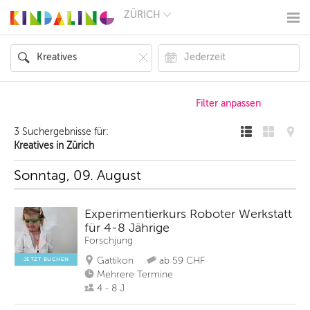
ZÜRICH
BERLIN
MÜNCHEN
HAMBURG
FRANKFURT
KÖLN
DÜSSELDORF
STUTTGART
ESSEN
3 Suchergebnisse für:
HANNOVER
Kreatives in Zürich
LEIPZIG
DRESDEN
Sonntag, 09. August
NÜRNBERG
WIEN
ZÜRICH
Experimentierkurs Roboter Werkstatt
ANDERE
für 4-8 Jährige
REGIONEN
Forschjung
Gattikon
ab 59 CHF
JETZT BUCHEN
Mehrere Termine
4 - 8 J