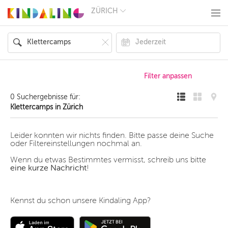
ZÜRICH
BERLIN
MÜNCHEN
HAMBURG
FRANKFURT
KÖLN
DÜSSELDORF
STUTTGART
ESSEN
0 Suchergebnisse für:
HANNOVER
Klettercamps in Zürich
LEIPZIG
DRESDEN
NÜRNBERG
Leider konnten wir nichts finden. Bitte passe deine Suche
WIEN
oder Filtereinstellungen nochmal an.
ZÜRICH
Wenn du etwas Bestimmtes vermisst, schreib uns bitte
ANDERE
eine kurze Nachricht
!
REGIONEN
Kennst du schon unsere Kindaling App?