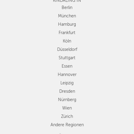
KINDALING IN
Köln
Düsseldorf
Berlin
Stuttgart
München
Essen
Hamburg
Hannover
Frankfurt
Leipzig
Köln
Dresden
Düsseldorf
Nürnberg
Wien
Stuttgart
Zürich
Essen
Andere
Hannover
Regionen
Leipzig
Dresden
Nürnberg
Wien
Zürich
Andere Regionen