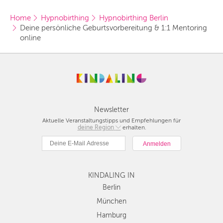
Home
Hypnobirthing
Hypnobirthing Berlin
Deine persönliche Geburtsvorbereitung & 1:1 Mentoring 
online 
Newsletter
Aktuelle Veranstaltungstipps und Empfehlungen für
deine Region
Berlin
erhalten.
München
Hamburg
Frankfurt
KINDALING IN
Köln
Düsseldorf
Berlin
Stuttgart
München
Essen
Hamburg
Hannover