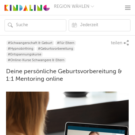
REGION WÄHLEN
BERLIN
MÜNCHEN
HAMBURG
FRANKFURT
KÖLN
DÜSSELDORF
teilen
#Schwangerschaft & Geburt
#Für Eltern
STUTTGART
#Hypnobirthing
#Geburtsvorbereitung
ESSEN
#Entspannungskurse
HANNOVER
#Online-Kurse Schwangere & Eltern
LEIPZIG
Deine persönliche Geburtsvorbereitung &
DRESDEN
NÜRNBERG
1:1 Mentoring online
WIEN
ZÜRICH
ANDERE
REGIONEN