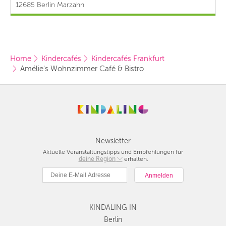
12685 Berlin Marzahn
Home
Kindercafés
Kindercafés Frankfurt
Amélie's Wohnzimmer Café & Bistro
Newsletter
Aktuelle Veranstaltungstipps und Empfehlungen für
deine Region
Berlin
erhalten.
München
Hamburg
Frankfurt
KINDALING IN
Köln
Düsseldorf
Berlin