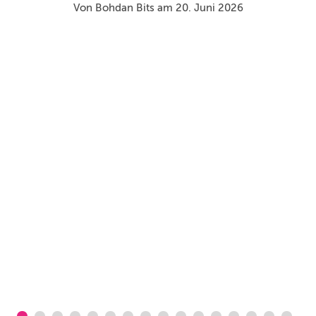
i
Von Bohdan Bits am 20. Juni 2026
Ha
d
I
d
in
Es
se
H
se
si