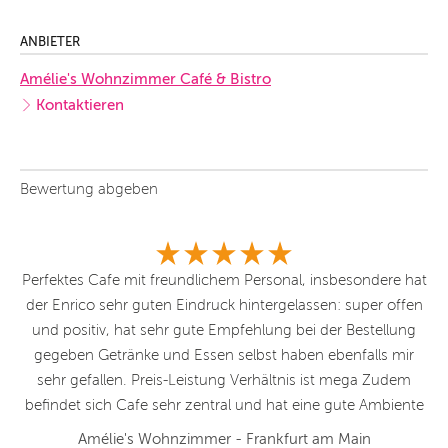
ANBIETER
Amélie's Wohnzimmer Café & Bistro
Kontaktieren
Bewertung abgeben
wir
Perfektes Cafe mit freundlichem Personal, insbesondere hat
W
n
der Enrico sehr guten Eindruck hintergelassen: super offen
n
3G
und positiv, hat sehr gute Empfehlung bei der Bestellung
g
gegeben Getränke und Essen selbst haben ebenfalls mir
sehr gefallen. Preis-Leistung Verhältnis ist mega Zudem
K
befindet sich Cafe sehr zentral und hat eine gute Ambiente
es
a
Amélie's Wohnzimmer - Frankfurt am Main