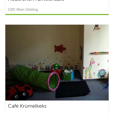
1190 Wien Döbling
Café Krümelkeks