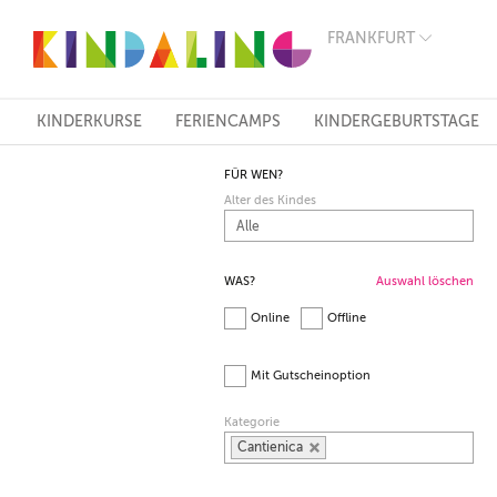
FRANKFURT
BERLIN
MÜNCHEN
HAMBURG
FRANKFURT
KINDERKURSE
FERIENCAMPS
KINDERGEBURTSTAGE
KÖLN
DÜSSELDORF
FÜR WEN?
STUTTGART
Alter des Kindes
ESSEN
HANNOVER
LEIPZIG
DRESDEN
WAS?
Auswahl löschen
NÜRNBERG
Online
Offline
WIEN
ZÜRICH
ANDERE
Mit Gutscheinoption
REGIONEN
Kategorie
Cantienica