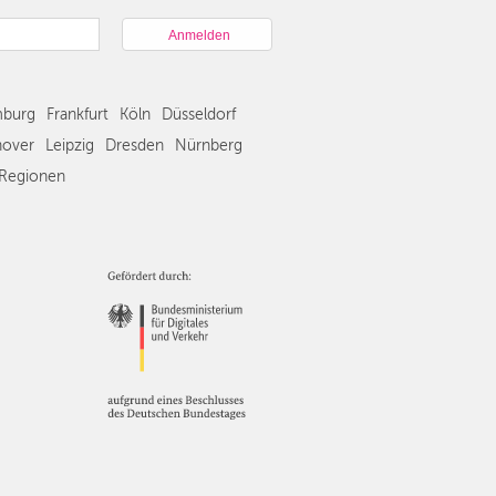
München
Hamburg
Frankfurt
Köln
burg
Frankfurt
Köln
Düsseldorf
Düsseldorf
Stuttgart
over
Leipzig
Dresden
Nürnberg
Essen
Regionen
Hannover
Leipzig
Dresden
Nürnberg
Wien
Zürich
Andere
Regionen