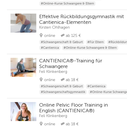
#Online-Kurse Schwangere & Eltern
Effektive Rückbildungsgymnastik mit
Cantienica-Elementen
Kirsten Ohlhagen
online
ab 125 €
#Schwangerschaft & Geburt
#Für Eltern
#Rückbildu
#Cantienica
#Online-Kurse Schwangere & Eltern
CANTIENICA®-Training für
Schwangere
Feli Klinkenberg
online
ab 18 €
#Schwangerschaft & Geburt
#Cantienica
#Schwangerschaftsgymnastik
#Online-Kurse Schwange
Online Pelvic Floor Training in
English (CANTIENICA®)
Feli Klinkenberg
online
ab 18 €