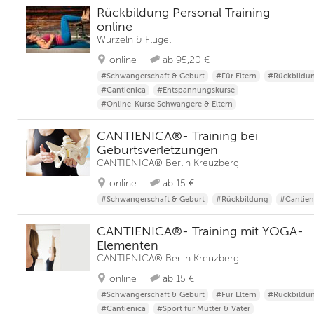
Rückbildung Personal Training
online
Wurzeln & Flügel
online
ab 95,20 €
#Schwangerschaft & Geburt
#Für Eltern
#Rückbildu
#Cantienica
#Entspannungskurse
#Online-Kurse Schwangere & Eltern
CANTIENICA®- Training bei
Geburtsverletzungen
CANTIENICA® Berlin Kreuzberg
online
ab 15 €
#Schwangerschaft & Geburt
#Rückbildung
#Cantien
CANTIENICA®- Training mit YOGA-
Elementen
CANTIENICA® Berlin Kreuzberg
online
ab 15 €
#Schwangerschaft & Geburt
#Für Eltern
#Rückbildu
#Cantienica
#Sport für Mütter & Väter