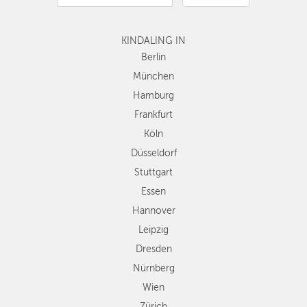
Hamburg
Frankfurt
KINDALING IN
Köln
Düsseldorf
Berlin
Stuttgart
München
Essen
Hamburg
Hannover
Frankfurt
Leipzig
Köln
Dresden
Düsseldorf
Nürnberg
Wien
Stuttgart
Zürich
Essen
Andere
Hannover
Regionen
Leipzig
Dresden
Nürnberg
Wien
Zürich