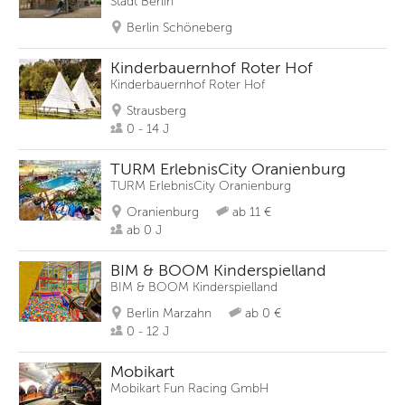
Stadt Berlin
Berlin Schöneberg
Kinderbauernhof Roter Hof
Kinderbauernhof Roter Hof
Strausberg
0 - 14 J
TURM ErlebnisCity Oranienburg
TURM ErlebnisCity Oranienburg
Oranienburg
ab 11 €
ab 0 J
BIM & BOOM Kinderspielland
BIM & BOOM Kinderspielland
Berlin Marzahn
ab 0 €
0 - 12 J
Mobikart
Mobikart Fun Racing GmbH