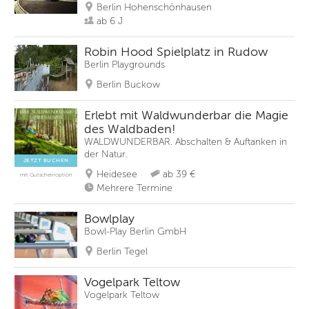
Berlin Hohenschönhausen
ab 6 J
Robin Hood Spielplatz in Rudow
Berlin Playgrounds
Berlin Buckow
Erlebt mit Waldwunderbar die Magie
des Waldbaden!
WALDWUNDERBAR. Abschalten & Auftanken in
der Natur.
JETZT BUCHEN
Heidesee
ab 39 €
mit Gutscheinoption
Mehrere Termine
Bowlplay
Bowl-Play Berlin GmbH
Berlin Tegel
Vogelpark Teltow
Vogelpark Teltow