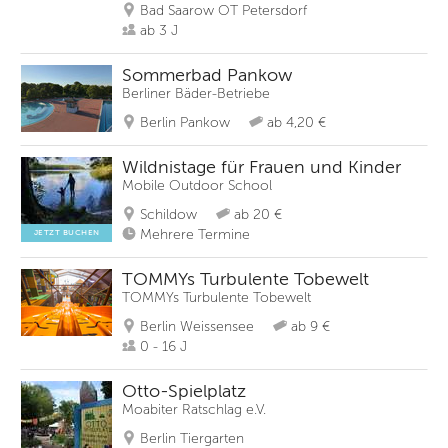
Bad Saarow OT Petersdorf
ab 3 J
Sommerbad Pankow
Berliner Bäder-Betriebe
Berlin Pankow
ab 4,20 €
Wildnistage für Frauen und Kinder
Mobile Outdoor School
Schildow
ab 20 €
Mehrere Termine
JETZT BUCHEN
TOMMYs Turbulente Tobewelt
TOMMYs Turbulente Tobewelt
Berlin Weissensee
ab 9 €
0 - 16 J
Otto-Spielplatz
Moabiter Ratschlag e.V.
Berlin Tiergarten