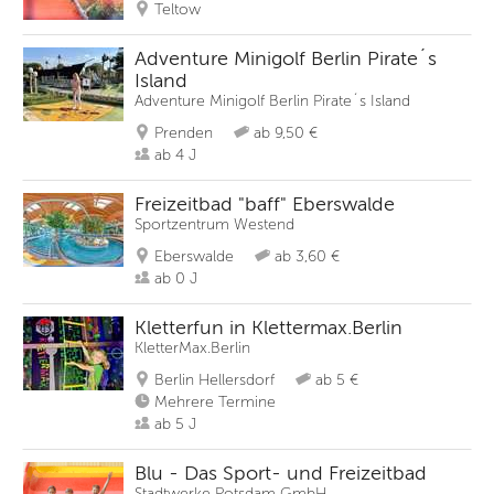
Teltow
Adventure Minigolf Berlin Pirate´s
Island
Adventure Minigolf Berlin Pirate´s Island
Prenden
ab 9,50 €
ab 4 J
Freizeitbad "baff" Eberswalde
Sportzentrum Westend
Eberswalde
ab 3,60 €
ab 0 J
Kletterfun in Klettermax.Berlin
KletterMax.Berlin
Berlin Hellersdorf
ab 5 €
Mehrere Termine
ab 5 J
Blu - Das Sport- und Freizeitbad
Stadtwerke Potsdam GmbH