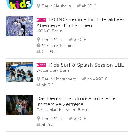
Berlin Neukölln
ab 10 €
IKONO Berlin - Ein Interaktives
TOP
Abenteuer für Familien
IKONO Berlin
Berlin Mitte
ab 0 €
Mehrere Termine
0 - 99 J
Kids Surf & Splash Session 🏄‍♀️✨
TOP
Wellenwerk Berlin
Berlin Lichtenberg
ab 49,90 €
ab 6 J
Das Deutschlandmuseum - eine
immersive Zeitreise
Deutschlandmuseum Berlin
Berlin Mitte
ab 0 €
ab 6 J