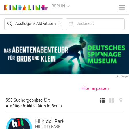
BERLIN
BERLIN
MÜNCHEN
HAMBURG
FRANKFURT
KÖLN
DÜSSELDORF
STUTTGART
ESSEN
HANNOVER
LEIPZIG
DRESDEN
NÜRNBERG
Anzeige
WIEN
ZÜRICH
ANDERE
REGIONEN
595 Suchergebnisse für:
Ausflüge & Aktivitäten in Berlin
HiiKids! Park
HII KIDS PARK