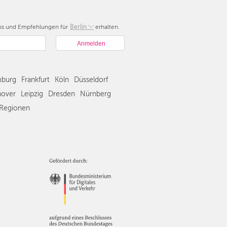
pps und Empfehlungen für
Berlin
Berlin
erhalten.
München
Hamburg
Frankfurt
Köln
burg
Frankfurt
Köln
Düsseldorf
Düsseldorf
over
Leipzig
Dresden
Nürnberg
Stuttgart
Regionen
Essen
Hannover
Leipzig
Dresden
Nürnberg
Wien
Zürich
Andere
Regionen