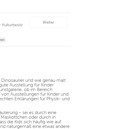
Weiter
 Kulturbesitz
een
e Dinosaurier und wie genau malt
gute Ausstellung für Kinder
nstgalerie, ob im Bereich
 von Ausstellungen für Kinder und
echten Erklärungen für Physik- und
läuterung – sei es durch eine
 Maskottchen oder durch in
ss die Kids sich häufig wie auf
und naturgemäß eine etwas andere