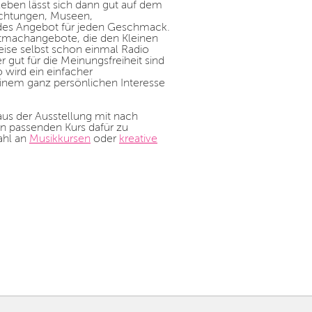
leben lässt sich dann gut auf dem
ichtungen, Museen,
ndes Angebot für jeden Geschmack.
Mitmachangebote, die den Kleinen
ise selbst schon einmal Radio
 gut für die Meinungsfreiheit sind
 wird ein einfacher
inem ganz persönlichen Interesse
aus der Ausstellung mit nach
n passenden Kurs dafür zu
ahl an
Musikkursen
oder
kreative