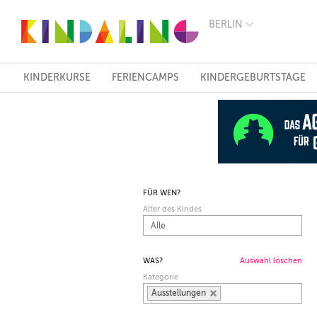
BERLIN
BERLIN
MÜNCHEN
HAMBURG
FRANKFURT
KINDERKURSE
FERIENCAMPS
KINDERGEBURTSTAGE
KÖLN
DÜSSELDORF
STUTTGART
ESSEN
HANNOVER
LEIPZIG
DRESDEN
NÜRNBERG
FÜR WEN?
WIEN
Alter des Kindes
ZÜRICH
ANDERE
REGIONEN
WAS?
Auswahl löschen
Kategorie
Ausstellungen