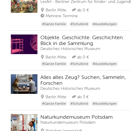
LesArt - Berliner Zentrum für Kinder- und Jugendl
Berlin Mitte
ab 0 €
Mehrere Termine
#Ganze Familie
#Schulkind
#Ausstellungen
Objekte. Geschichte. Geschichten.
Blick in die Sammlung
Deutsches Historisches Museum
Berlin Mitte
ab 0 €
#Ganze Familie
#Schulkind
#Ausstellungen
Alles altes Zeug? Suchen, Sammeln,
Forschen
Deutsches Historisches Museum
Berlin Mitte
ab 3 €
#Ganze Familie
#Schulkind
#Ausstellungen
Naturkundemuseum Potsdam
Naturkundemuseum Potsdam
Potsdam Innenstadt