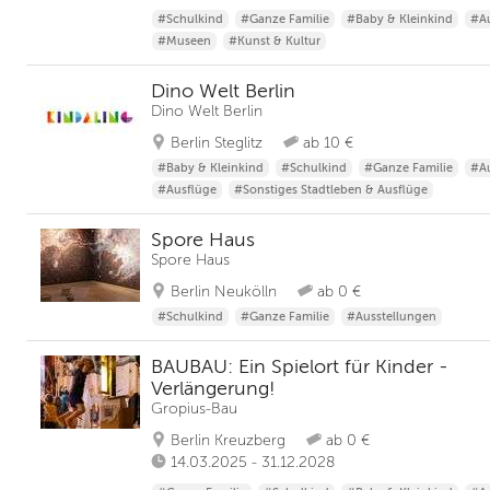
#Schulkind
#Ganze Familie
#Baby & Kleinkind
#Au
#Museen
#Kunst & Kultur
Dino Welt Berlin
Dino Welt Berlin
Berlin Steglitz
ab 10 €
#Baby & Kleinkind
#Schulkind
#Ganze Familie
#Au
#Ausflüge
#Sonstiges Stadtleben & Ausflüge
Spore Haus
Spore Haus
Berlin Neukölln
ab 0 €
#Schulkind
#Ganze Familie
#Ausstellungen
BAUBAU: Ein Spielort für Kinder -
Verlängerung!
Gropius-Bau
Berlin Kreuzberg
ab 0 €
14.03.2025 - 31.12.2028