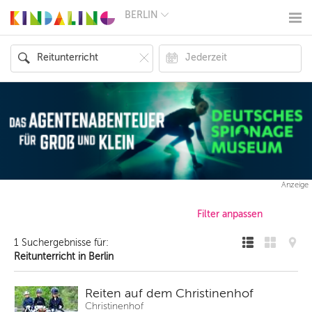
BERLIN
BERLIN
MÜNCHEN
HAMBURG
FRANKFURT
KÖLN
DÜSSELDORF
STUTTGART
ESSEN
HANNOVER
LEIPZIG
DRESDEN
NÜRNBERG
Anzeige
WIEN
ZÜRICH
ANDERE
REGIONEN
1 Suchergebnisse für:
Reitunterricht in Berlin
Reiten auf dem Christinenhof
Christinenhof