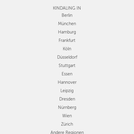
Frankfurt
Köln
KINDALING IN
Düsseldorf
Berlin
Stuttgart
München
Essen
Hamburg
Hannover
Frankfurt
Leipzig
Köln
Dresden
Düsseldorf
Nürnberg
Wien
Stuttgart
Zürich
Essen
Andere
Hannover
Regionen
Leipzig
Dresden
Nürnberg
Wien
Zürich
Andere Regionen