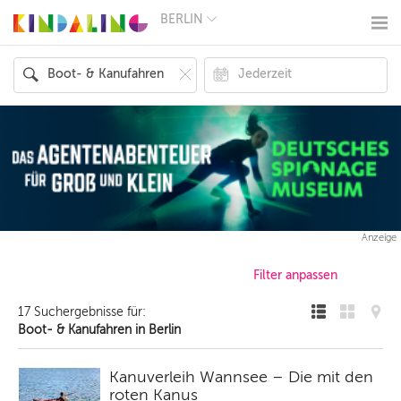
BERLIN
BERLIN
MÜNCHEN
HAMBURG
FRANKFURT
KÖLN
DÜSSELDORF
STUTTGART
ESSEN
HANNOVER
LEIPZIG
DRESDEN
NÜRNBERG
Anzeige
WIEN
ZÜRICH
ANDERE
REGIONEN
17 Suchergebnisse für:
Boot- & Kanufahren in Berlin
Kanuverleih Wannsee – Die mit den
roten Kanus