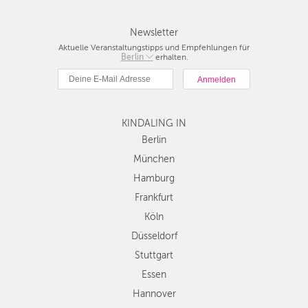
Newsletter
Aktuelle Veranstaltungstipps und Empfehlungen für
Berlin
Berlin
erhalten.
München
Hamburg
Frankfurt
Köln
KINDALING IN
Düsseldorf
Berlin
Stuttgart
München
Essen
Hamburg
Hannover
Frankfurt
Leipzig
Köln
Dresden
Düsseldorf
Nürnberg
Wien
Stuttgart
Zürich
Essen
Andere
Hannover
Regionen