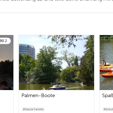
 90 J
Palmen-Boote
Spaß
#Ganze Familie
#Schul