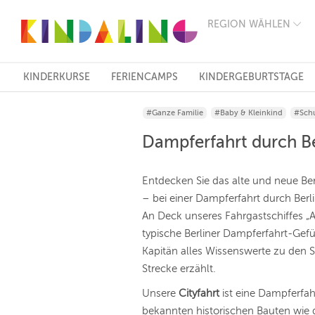
REGION WÄHLEN
BERLIN
MÜNCHEN
HAMBURG
FRANKFURT
KINDERKURSE
FERIENCAMPS
KINDERGEBURTSTAGE
KÖLN
DÜSSELDORF
#Ganze Familie
#Baby & Kleinkind
#Schu
STUTTGART
ESSEN
Dampferfahrt durch Be
HANNOVER
LEIPZIG
DRESDEN
Entdecken Sie das alte und neue Ber
NÜRNBERG
– bei einer Dampferfahrt durch Berl
WIEN
An Deck unseres Fahrgastschiffes „A
ZÜRICH
ANDERE
typische Berliner Dampferfahrt-Gef
REGIONEN
Kapitän alles Wissenswerte zu den 
Strecke erzählt.
Unsere
Cityfahrt
ist eine Dampferfahr
bekannten historischen Bauten wie