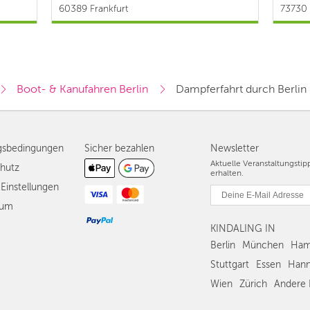
60389 Frankfurt
73730 
Seckbach/Riederwald/Fechenheim | ab 2 €
Boot- & Kanufahren Berlin
Dampferfahrt durch Berlin
gsbedingungen
Sicher bezahlen
Newsletter
Aktuelle Veranstaltungsti
hutz
erhalten.
Einstellungen
sum
KINDALING IN
Berlin
München
Ham
Stuttgart
Essen
Hann
Wien
Zürich
Andere 