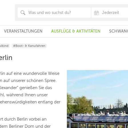
VERANSTALTUNGEN
AUSFLÜGE & AKTIVITÄTEN
SCHWANG
lkind
#Boot- & Kanufahren
rlin
lin auf eine wundervolle Weise
in auf unserer schönen Spree.
lexander“ genießen Sie das
ühl, während Ihnen unser
Sehenswürdigkeiten entlang der
t durch Berlin vorbei an
 dem Berliner Dom und der