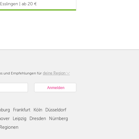
Esslingen | ab 20 €
pps und Empfehlungen für
Berlin
deine Region
München
Hamburg
Frankfurt
Köln
burg
Frankfurt
Köln
Düsseldorf
Düsseldorf
Stuttgart
over
Leipzig
Dresden
Nürnberg
Essen
Regionen
Hannover