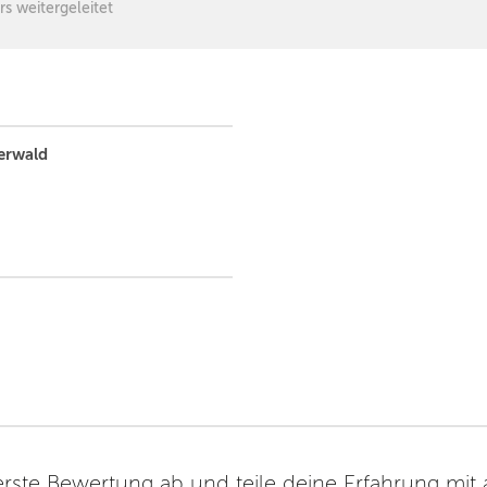
rs weitergeleitet
terwald
erste Bewertung ab und teile deine Erfahrung mit