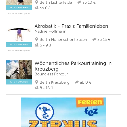
Berlin Lichterfelde
ab 10 €
ab 6 J
JETZT BUCHEN
mit Gutscheinoption
Akrobatik - Praxis Familienleben
Nadine Hoffmann
Berlin Hohenschönhausen
ab 15 €
6 - 9 J
JETZT BUCHEN
mit Gutscheinoption
Wöchentliches Parkourtraining in
Kreuzberg
Boundless Parkour
Berlin Kreuzberg
ab 0 €
JETZT BUCHEN
8 - 16 J