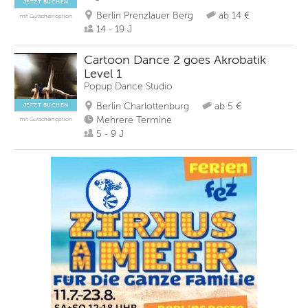
JETZT BUCHEN
Berlin Prenzlauer Berg
ab 14 €
mit Gutscheinoption
14 - 19 J
Cartoon Dance 2 goes Akrobatik
Level 1
Popup Dance Studio
Berlin Charlottenburg
ab 5 €
JETZT BUCHEN
Mehrere Termine
mit Gutscheinoption
5 - 9 J