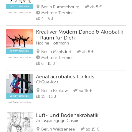
Berlin Rummelsburg
ab 8 €
JETZT BUCHEN
Mehrere Termine
mit Gutscheinoption
4 - 6 J
Kreativer Modern Dance & Akrobatik
- Raum für Dich
Nadine Hoffmann
Berlin Mahlsdorf
ab 8 €
JETZT BUCHEN
Mehrere Termine
mit Gutscheinoption
6 - 15 J
Aerial acrobatics for kids
CirQue-Kids
Berlin Pankow
ab 15 €
11 - 13 J
JETZT BUCHEN
mit Gutscheinoption
Luft- und Bodenakrobatik
Zirkuspädagoge Crispin
Berlin Weissensee
ab 15 €