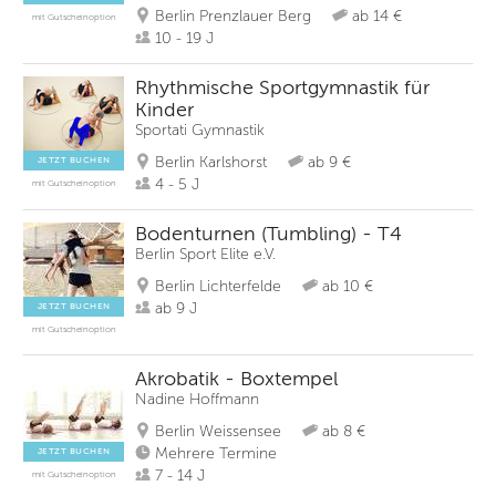
Berlin Prenzlauer Berg
ab 14 €
mit Gutscheinoption
10 - 19 J
Rhythmische Sportgymnastik für
Kinder
Sportati Gymnastik
Berlin Karlshorst
ab 9 €
JETZT BUCHEN
4 - 5 J
mit Gutscheinoption
Bodenturnen (Tumbling) - T4
Berlin Sport Elite e.V.
Berlin Lichterfelde
ab 10 €
ab 9 J
JETZT BUCHEN
mit Gutscheinoption
Akrobatik - Boxtempel
Nadine Hoffmann
Berlin Weissensee
ab 8 €
Mehrere Termine
JETZT BUCHEN
7 - 14 J
mit Gutscheinoption