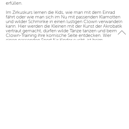
erfüllen.
Im Zirkuskurs lernen die Kids, wie man mit dem Einrad
fährt oder wie man sich im Nu mit passenden Klamotten
und wilder Schminke in einen lustigen Clown verwandeln
kann. Hier werden die Kleinen mit der Kunst der Akrobatik
vertraut gemacht, dürfen wilde Tänze tanzen und beim
Clown-Training ihre komische Seite entdecken. Wer
einen passenden Sport für Kinder sucht, ist beim
Kinderzirkus in Berlin ebenfalls im richtigen Zelt
untergekommen. Die Kurse im Zirkus bieten den Kindern
nicht nur den Raum, um sich auszutoben und mit viel
Freude in Bewegung zu bleiben – sie fördern auch die
Kreativität und das Selbstvertrauen der
Nachwuchskünstler. Im Zirkus für Kinder lernen die
jungen Trapezartisten und Feuerschlucker, wie sie ihre
künstlerische Seite vor Publikum zeigen und ihr
Selbstvertrauen im Umgang mit anderen zu stärken. Ganz
nebenbei erhalten die Nachwuchstalente im Zirkus die
Gelegenheit, sich mit gleichaltrigen Kindern in einer
Gruppe auszuprobieren und gemeinsam zu toben. Wenn
eine künstlerische Seele in deinem Kind schlummert,
liegst du mit einem Zirkuskurs genau richtig!
Bei der nächsten Familienfeier kann dein Kind dann
vielleicht sogar schon eine eigene Zirkusnummer
aufführen und so die ganze Familie mit dem neu
erworbenen akrobatischen, tänzerischen oder