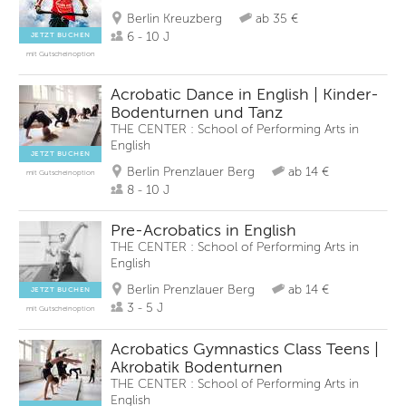
Berlin Kreuzberg
ab 35 €
6 - 10 J
JETZT BUCHEN
mit Gutscheinoption
Acrobatic Dance in English | Kinder-
Bodenturnen und Tanz
THE CENTER : School of Performing Arts in
English
JETZT BUCHEN
Berlin Prenzlauer Berg
ab 14 €
mit Gutscheinoption
8 - 10 J
Pre-Acrobatics in English
THE CENTER : School of Performing Arts in
English
Berlin Prenzlauer Berg
ab 14 €
JETZT BUCHEN
3 - 5 J
mit Gutscheinoption
Acrobatics Gymnastics Class Teens |
Akrobatik Bodenturnen
THE CENTER : School of Performing Arts in
English