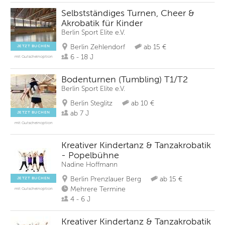
Selbstständiges Turnen, Cheer &
Akrobatik für Kinder
Berlin Sport Elite e.V.
Berlin Zehlendorf
ab 15 €
JETZT BUCHEN
6 - 18 J
mit Gutscheinoption
Bodenturnen (Tumbling) T1/T2
Berlin Sport Elite e.V.
Berlin Steglitz
ab 10 €
ab 7 J
JETZT BUCHEN
mit Gutscheinoption
Kreativer Kindertanz & Tanzakrobatik
- Popelbühne
Nadine Hoffmann
Berlin Prenzlauer Berg
ab 15 €
JETZT BUCHEN
Mehrere Termine
mit Gutscheinoption
4 - 6 J
Kreativer Kindertanz & Tanzakrobatik