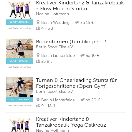
Kreativer Kindertanz & Tanzakrobatik
- Flow Motion Studio
Nadine Hoffmann
Berlin Wedding
ab 15 €
JETZT BUCHEN
4 - 6 J
mit Gutscheinoption
Bodenturnen (Tumbling) - T3
Berlin Sport Elite e.V.
Berlin Lichterfelde
ab 10 €
ab 9 J
JETZT BUCHEN
mit Gutscheinoption
Turnen & Cheerleading Stunts für
Fortgeschrittene (Open Gym)
Berlin Sport Elite e.V.
Berlin Lichterfelde
ab 20 €
JETZT BUCHEN
9 - 18 J
mit Gutscheinoption
Kreativer Kindertanz &
Tanzakrobatik-Yoga Ostkreuz
Nadine Hoffmann