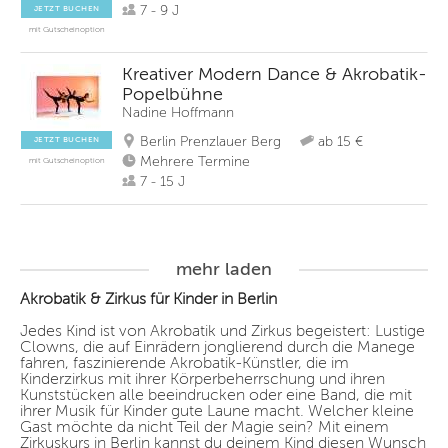
7 - 9 J
JETZT BUCHEN
mit Gutscheinoption
Kreativer Modern Dance & Akrobatik-
Popelbühne
Nadine Hoffmann
Berlin Prenzlauer Berg
ab 15 €
JETZT BUCHEN
Mehrere Termine
mit Gutscheinoption
7 - 15 J
mehr laden
Akrobatik & Zirkus für Kinder in Berlin
Jedes Kind ist von Akrobatik und Zirkus begeistert: Lustige
Clowns, die auf Einrädern jonglierend durch die Manege
fahren, faszinierende Akrobatik-Künstler, die im
Kinderzirkus mit ihrer Körperbeherrschung und ihren
Kunststücken alle beeindrucken oder eine Band, die mit
ihrer Musik für Kinder gute Laune macht. Welcher kleine
Gast möchte da nicht Teil der Magie sein? Mit einem
Zirkuskurs in Berlin kannst du deinem Kind diesen Wunsch