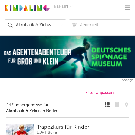
BERLIN
BERLIN
MÜNCHEN
HAMBURG
FRANKFURT
KÖLN
DÜSSELDORF
STUTTGART
ESSEN
HANNOVER
LEIPZIG
DRESDEN
NÜRNBERG
Anzeige
WIEN
ZÜRICH
ANDERE
REGIONEN
44 Suchergebnisse für:
Akrobatik & Zirkus in Berlin
Trapezkurs für Kinder
LUFT Berlin