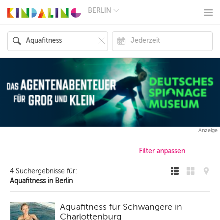
BERLIN
BERLIN
MÜNCHEN
HAMBURG
FRANKFURT
KÖLN
DÜSSELDORF
STUTTGART
ESSEN
HANNOVER
LEIPZIG
DRESDEN
NÜRNBERG
Anzeige
WIEN
ZÜRICH
ANDERE
REGIONEN
4 Suchergebnisse für:
Aquafitness in Berlin
Aquafitness für Schwangere in
Charlottenburg