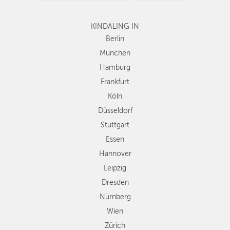
Hamburg
Frankfurt
Köln
KINDALING IN
Düsseldorf
Berlin
Stuttgart
München
Essen
Hamburg
Hannover
Frankfurt
Leipzig
Köln
Dresden
Düsseldorf
Nürnberg
Wien
Stuttgart
Zürich
Essen
Andere
Hannover
Regionen
Leipzig
Dresden
Nürnberg
Wien
Zürich