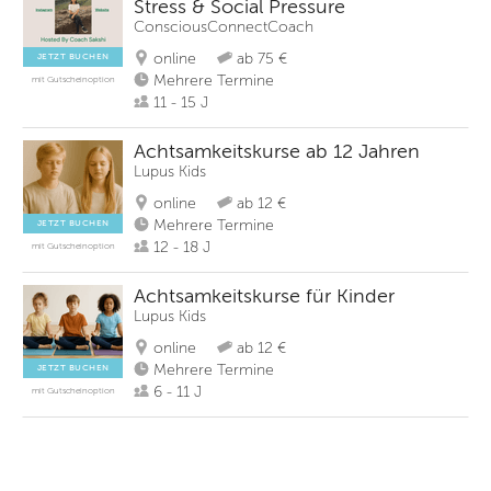
Stress & Social Pressure
ConsciousConnectCoach
online
ab 75 €
JETZT BUCHEN
Mehrere Termine
mit Gutscheinoption
11 - 15 J
Achtsamkeitskurse ab 12 Jahren
Lupus Kids
online
ab 12 €
Mehrere Termine
JETZT BUCHEN
12 - 18 J
mit Gutscheinoption
Achtsamkeitskurse für Kinder
Lupus Kids
online
ab 12 €
Mehrere Termine
JETZT BUCHEN
6 - 11 J
mit Gutscheinoption