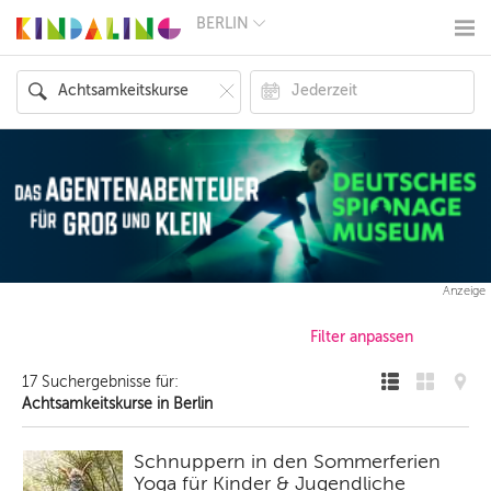
BERLIN
BERLIN
MÜNCHEN
HAMBURG
FRANKFURT
KÖLN
DÜSSELDORF
STUTTGART
ESSEN
HANNOVER
LEIPZIG
DRESDEN
NÜRNBERG
Anzeige
WIEN
ZÜRICH
ANDERE
REGIONEN
17 Suchergebnisse für:
Achtsamkeitskurse in Berlin
Schnuppern in den Sommerferien
Yoga für Kinder & Jugendliche