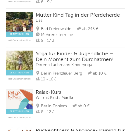
6 - 9 J
mit Gutscheinoption
Mutter Kind Tag in der Pferdeherde
Lisa
Bad Freienwalde
ab 245 €
Mehrere Termine
JETZT BUCHEN
5 - 17 J
mit Gutscheinoption
Yoga für Kinder & Jugendliche –
Dein Moment zum Durchatmen!
Doreen Lachmann Kinderyoga
Berlin Prenzlauer Berg
ab 10 €
JETZT BUCHEN
10 - 16 J
mit Gutscheinoption
Relax-Kurs
Wir mit Kind : Marilla
Berlin Dahlem
ab 0 €
8 - 12 J
JETZT BUCHEN
mit Gutscheinoption
Rückenfitness & Skoliose-Training für