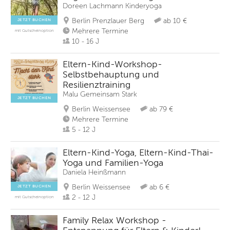
Doreen Lachmann Kinderyoga
Berlin Prenzlauer Berg
ab 10 €
JETZT BUCHEN
Mehrere Termine
mit Gutscheinoption
10 - 16 J
Eltern-Kind-Workshop-
Selbstbehauptung und
Resilienztraining
Malu Gemeinsam Stark
JETZT BUCHEN
Berlin Weissensee
ab 79 €
Mehrere Termine
5 - 12 J
Eltern-Kind-Yoga, Eltern-Kind-Thai-
Yoga und Familien-Yoga
Daniela Heinßmann
Berlin Weissensee
ab 6 €
JETZT BUCHEN
2 - 12 J
mit Gutscheinoption
Family Relax Workshop -