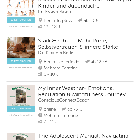
Kinder und Jugendliche
Im Neuen Raum
Berlin Treptow
ab 10 €
JETZT BUCHEN
12 - 18 J
mit Gutscheinoption
Stark & ruhig – Mehr Ruhe,
Selbstvertrauen & innere Stärke
Die Kinderei Berlin
Berlin Lichterfelde
ab 129 €
JETZT BUCHEN
Mehrere Termine
mit Gutscheinoption
6 - 10 J
My Inner Weather- Emotional
Regulation & Mindfulness Journey
ConsciousConnectCoach
online
ab 75 €
JETZT BUCHEN
Mehrere Termine
mit Gutscheinoption
7 - 11 J
The Adolescent Manual: Navigating