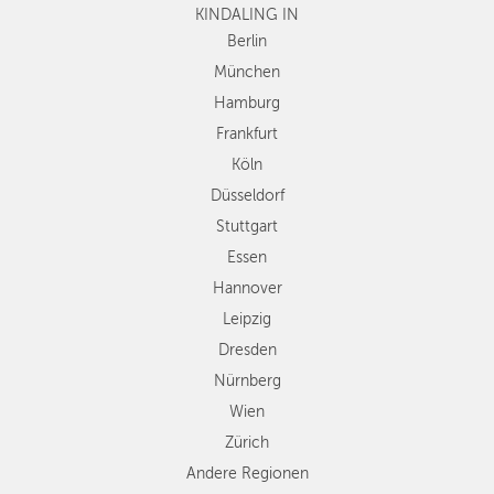
KINDALING IN
Köln
Düsseldorf
Berlin
Stuttgart
München
Essen
Hamburg
Hannover
Frankfurt
Leipzig
Köln
Dresden
Düsseldorf
Nürnberg
Wien
Stuttgart
Zürich
Essen
Andere
Hannover
Regionen
Leipzig
Dresden
Nürnberg
Wien
Zürich
Andere Regionen