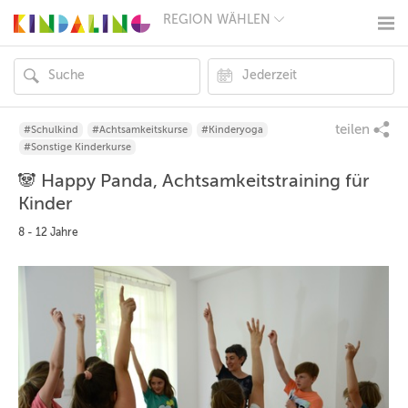
REGION WÄHLEN
BERLIN
MÜNCHEN
HAMBURG
FRANKFURT
KÖLN
DÜSSELDORF
teilen
#Schulkind
#Achtsamkeitskurse
#Kinderyoga
STUTTGART
#Sonstige Kinderkurse
ESSEN
🐼 Happy Panda, Achtsamkeitstraining für
HANNOVER
LEIPZIG
Kinder
DRESDEN
8 - 12 Jahre
NÜRNBERG
WIEN
ZÜRICH
ANDERE
REGIONEN