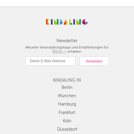
Newsletter
Aktuelle Veranstaltungstipps und Empfehlungen für
Berlin
Berlin
erhalten.
München
Hamburg
Frankfurt
Köln
KINDALING IN
Düsseldorf
Berlin
Stuttgart
München
Essen
Hamburg
Hannover
Frankfurt
Leipzig
Köln
Dresden
Düsseldorf
Nürnberg