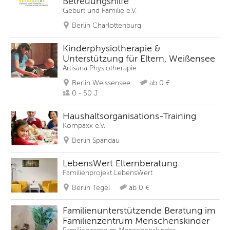
Betreuungshilfe
Geburt und Familie e.V.
Berlin Charlottenburg
Kinderphysiotherapie &
Unterstützung für Eltern, Weißensee
Artisana Physiotherapie
Berlin Weissensee
ab 0 €
0 - 50 J
Haushaltsorganisations-Training
Kompaxx e.V.
Berlin Spandau
LebensWert Elternberatung
Familienprojekt LebensWert
Berlin Tegel
ab 0 €
Familienunterstützende Beratung im
Familienzentrum Menschenskinder