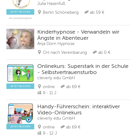
Julia Hasenfuß
Berlin Schöneberg
ab 59 €
JETZT BUCHEN
mit Gutscheinoption
Kinderhypnose - Verwandeln wir
Ängste in Abenteuer
Anja Dorn Hypnose
Ort nach Vereinbarung
ab 0 €
Onlinekurs: Superstark in der Schule
- Selbstvertrauensturbo
cleverly edu GmbH
online
ab 69 €
JETZT BUCHEN
9 - 11 J
Handy-Führerschein: interaktiver
Video-Onlinekurs
cleverly edu GmbH
online
ab 69 €
JETZT BUCHEN
9 - 12 J