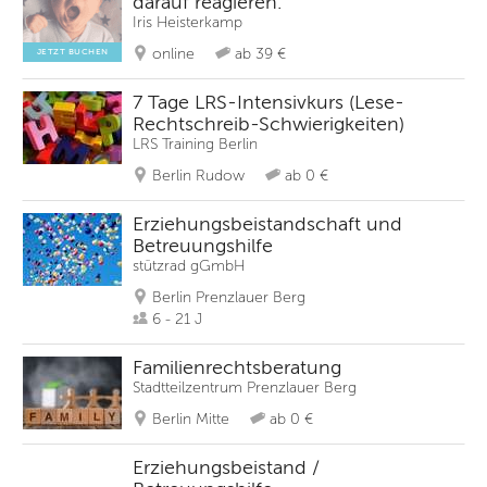
darauf reagieren.
Iris Heisterkamp
online
ab 39 €
JETZT BUCHEN
7 Tage LRS-Intensivkurs (Lese-
Rechtschreib-Schwierigkeiten)
LRS Training Berlin
Berlin Rudow
ab 0 €
Erziehungsbeistandschaft und
Betreuungshilfe
stützrad gGmbH
Berlin Prenzlauer Berg
6 - 21 J
Familienrechtsberatung
Stadtteilzentrum Prenzlauer Berg
Berlin Mitte
ab 0 €
Erziehungsbeistand /