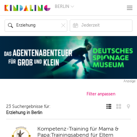
BERLIN
BERLIN
MÜNCHEN
HAMBURG
FRANKFURT
KÖLN
DÜSSELDORF
STUTTGART
ESSEN
HANNOVER
LEIPZIG
DRESDEN
NÜRNBERG
Anzeige
WIEN
ZÜRICH
ANDERE
REGIONEN
23 Suchergebnisse für:
Erziehung in Berlin
Kompetenz-Training für Mama &
Papa:Trainingsabend für Eltern